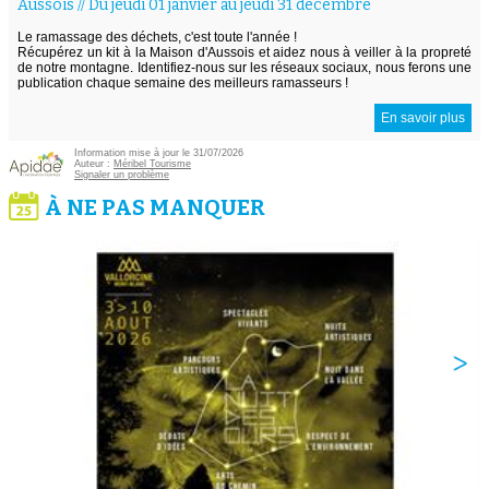
Aussois
//
Du jeudi 01 janvier au jeudi 31 décembre
Le ramassage des déchets, c'est toute l'année !
Récupérez un kit à la Maison d'Aussois et aidez nous à veiller à la propreté
de notre montagne. Identifiez-nous sur les réseaux sociaux, nous ferons une
publication chaque semaine des meilleurs ramasseurs !
En savoir plus
Information mise à jour le 31/07/2026
Auteur :
Méribel Tourisme
Signaler un problème
À NE PAS MANQUER