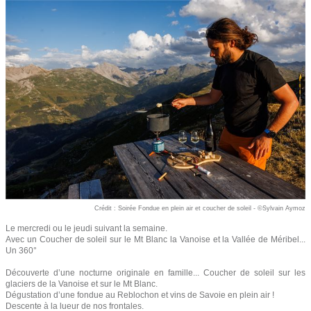
Crédit : Soirée Fondue en plein air et coucher de soleil - ©Sylvain Aymoz
Le mercredi ou le jeudi suivant la semaine.
Avec un Coucher de soleil sur le Mt Blanc la Vanoise et la Vallée de Méribel...
Un 360°
Découverte d’une nocturne originale en famille... Coucher de soleil sur les
glaciers de la Vanoise et sur le Mt Blanc.
Dégustation d’une fondue au Reblochon et vins de Savoie en plein air !
Descente à la lueur de nos frontales.