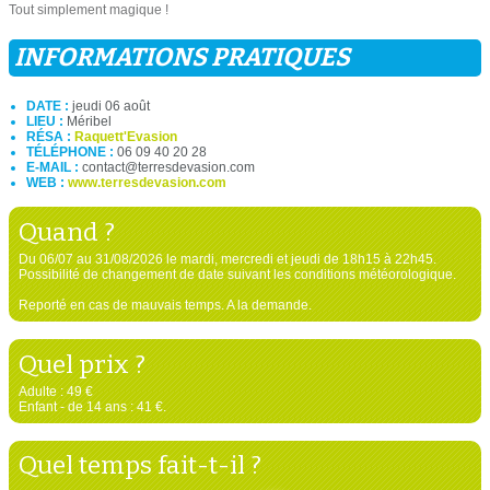
Tout simplement magique !
INFORMATIONS PRATIQUES
DATE :
jeudi 06 août
LIEU :
Méribel
RÉSA :
Raquett'Evasion
TÉLÉPHONE :
06 09 40 20 28
E-MAIL :
contact@terresdevasion.com
WEB :
www.terresdevasion.com
Quand ?
Du 06/07 au 31/08/2026 le mardi, mercredi et jeudi de 18h15 à 22h45.
Possibilité de changement de date suivant les conditions météorologique.
Reporté en cas de mauvais temps. A la demande.
Quel prix ?
Adulte : 49 €
Enfant - de 14 ans : 41 €.
Quel temps fait-t-il ?