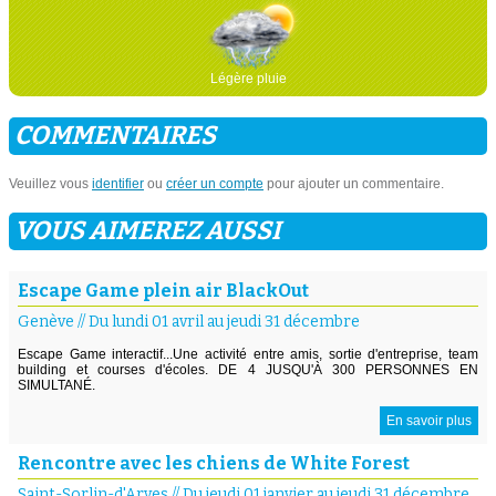
Légère pluie
COMMENTAIRES
Veuillez vous
identifier
ou
créer un compte
pour ajouter un commentaire.
VOUS AIMEREZ AUSSI
Escape Game plein air BlackOut
Genève
//
Du lundi 01 avril au jeudi 31 décembre
Escape Game interactif...Une activité entre amis, sortie d'entreprise, team
building et courses d'écoles. DE 4 JUSQU'À 300 PERSONNES EN
SIMULTANÉ.
En savoir plus
Rencontre avec les chiens de White Forest
Saint-Sorlin-d'Arves
//
Du jeudi 01 janvier au jeudi 31 décembre