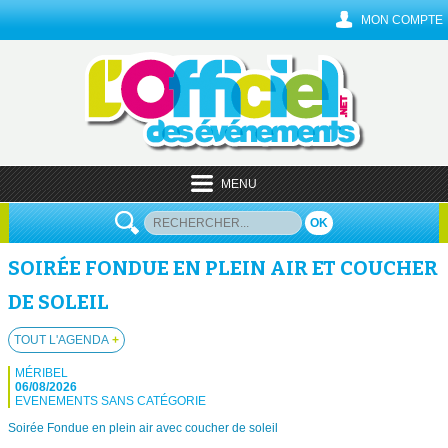
MON COMPTE
MENU
OK
SOIRÉE FONDUE EN PLEIN AIR ET COUCHER
DE SOLEIL
TOUT L'AGENDA
+
MÉRIBEL
06/08/2026
EVENEMENTS SANS CATÉGORIE
Soirée Fondue en plein air avec coucher de soleil