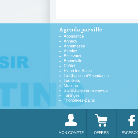
Agenda par ville
Abondance
Annecy
Annemasse
Avoriaz
Bellevaux
Bonneville
Châtel
Évian-les-Bains
La Chapelle-d'Abondance
Les Gets
Morzine
Saint-Julien-en-Genevois
Taninges
Thonon-les-Bains
MON COMPTE
OFFRES
FACEBO