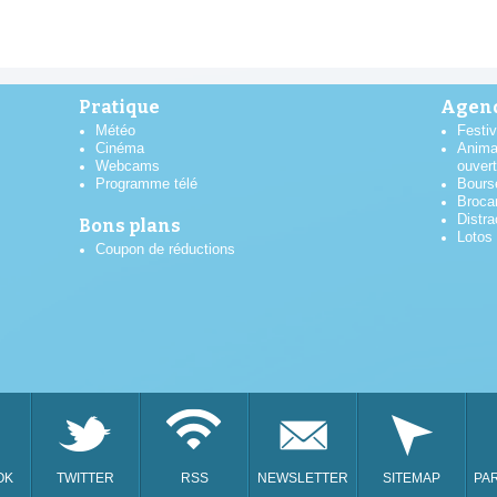
Pratique
Agend
Météo
Festiv
Cinéma
Anima
Webcams
ouver
Programme télé
Bours
Broca
Distra
Bons plans
Lotos
Coupon de réductions
AOÛT
2026
OK
TWITTER
RSS
NEWSLETTER
SITEMAP
PA