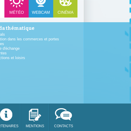
MÉTÉO
WEBCAM
CINÉMA
a thématique
als
tion dans les commerces et portes
tes
e d'échange
ntes
ctions et loisirs
RTENAIRES
MENTIONS
CONTACTS