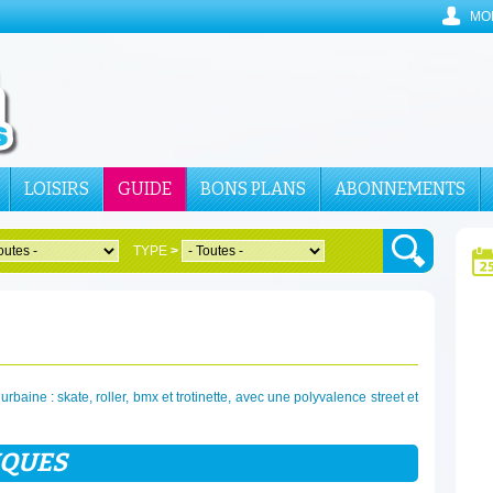
MO
LOISIRS
GUIDE
BONS PLANS
ABONNEMENTS
TYPE
>
rbaine : skate, roller, bmx et trotinette, avec une polyvalence street et
IQUES