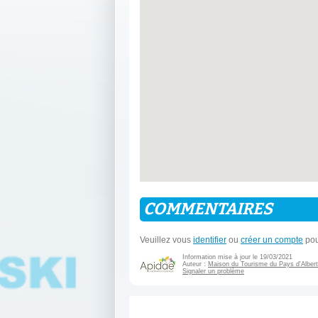
COMMENTAIRES
Veuillez vous
identifier
ou
créer un compte
pou
Information mise à jour le 19/03/2021
Auteur :
Maison du Tourisme du Pays d'Albertv
Signaler un problème