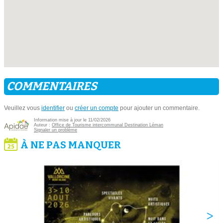
COMMENTAIRES
Veuillez vous
identifier
ou
créer un compte
pour ajouter un commentaire.
Information mise à jour le 11/02/2026
Auteur :
Office de Tourisme intercommunal Destination Léman
Signaler un problème
À NE PAS MANQUER