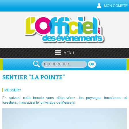
MON COMPTE
MENU
OK
SENTIER "LA POINTE"
MESSERY
En suivant cette boucle vous découvrirez des paysages bucoliques et
forestiers, mais aussi le joli village de Messery.