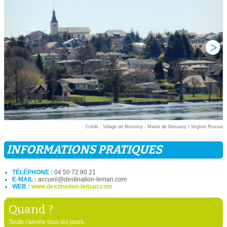
Crédit : Village de Messery - Mairie de Messery / Virginie Rossat
INFORMATIONS PRATIQUES
TÉLÉPHONE :
04 50 72 80 21
E-MAIL :
accueil@destination-leman.com
WEB :
www.destination-leman.com
Quand ?
Toute l'année tous les jours.