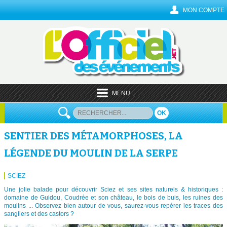
MON COMPTE
MENU
OK
SENTIER DES MÉTAMORPHOSES, LA
LÉGENDE DU MOULIN DE LA SERPE
SCIEZ
Une jolie balade pour découvrir Sciez et ses sites naturels & historiques :
domaine de Guidou, Coudrée et son château, le bois de buis, les ruines des
moulins ... Observez bien autour de vous, saurez-vous repérer les traces des
sangliers et des castors ?