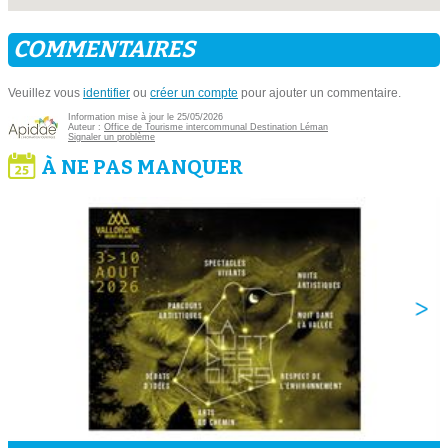
COMMENTAIRES
Veuillez vous
identifier
ou
créer un compte
pour ajouter un commentaire.
Information mise à jour le 25/05/2026
Auteur :
Office de Tourisme intercommunal Destination Léman
Signaler un problème
À NE PAS MANQUER