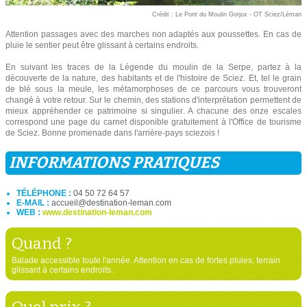
Crédit : Le Pont du Moulin Gorjux - OT Sciez/Léman
Attention passages avec des marches non adaptés aux poussettes. En cas de
pluie le sentier peut être glissant à certains endroits.
En suivant les traces de la Légende du moulin de la Serpe, partez à la
découverte de la nature, des habitants et de l'histoire de Sciez. Et, tel le grain
de blé sous la meule, les métamorphoses de ce parcours vous trouveront
changé à votre retour. Sur le chemin, des stations d'interprétation permettent de
mieux appréhender ce patrimoine si singulier. A chacune des onze escales
correspond une page du carnet disponible gratuitement à l'Office de tourisme
de Sciez. Bonne promenade dans l'arrière-pays sciezois !
INFORMATIONS PRATIQUES
TÉLÉPHONE :
04 50 72 64 57
E-MAIL :
accueil@destination-leman.com
WEB :
www.destination-leman.com
Quand ?
Balade accessible toute l'année. Attention en cas de fortes pluies, terrain
glissant à certains endroits.
Quel prix ?