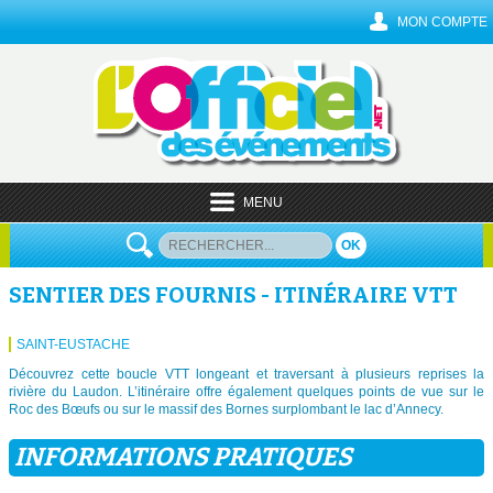
MON COMPTE
MENU
OK
SENTIER DES FOURNIS - ITINÉRAIRE VTT
SAINT-EUSTACHE
Découvrez cette boucle VTT longeant et traversant à plusieurs reprises la
rivière du Laudon. L’itinéraire offre également quelques points de vue sur le
Roc des Bœufs ou sur le massif des Bornes surplombant le lac d’Annecy.
INFORMATIONS PRATIQUES