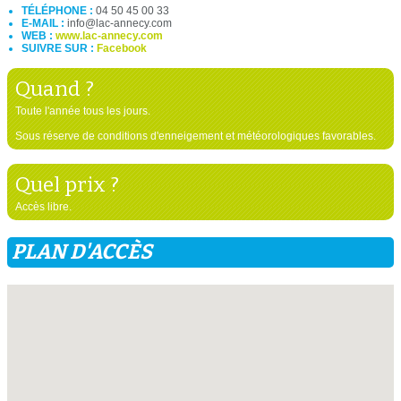
TÉLÉPHONE :
04 50 45 00 33
E-MAIL :
info@lac-annecy.com
WEB :
www.lac-annecy.com
SUIVRE SUR :
Facebook
Quand ?
Toute l'année tous les jours.
Sous réserve de conditions d'enneigement et météorologiques favorables.
Quel prix ?
Accès libre.
PLAN D'ACCÈS