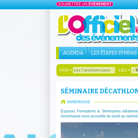
SOUMETTRE UN
ÉVÉNEMENT
AGENDA
LES ÉTAPES SYMPAS
DATE
>
LIEU
>
SÉMINAIRE DÉCATHLO
ANNEMASSE
Espaces Formations & Séminaires idéalemen
Annemasse vous accueille du lundi au samedi