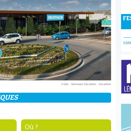
FE
03/0
Crédit : Séminaire Décathlon - Decathlon
IQUES
Où ?