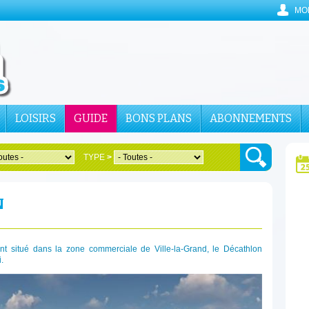
MO
LOISIRS
GUIDE
BONS PLANS
ABONNEMENTS
TYPE
>
N
t situé dans la zone commerciale de Ville-la-Grand, le Décathlon
.