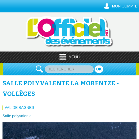
MON COMPTE
MENU
OK
SALLE POLYVALENTE LA MORENTZE -
VOLLÈGES
VAL DE BAGNES
Salle polyvalente