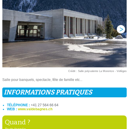
Crédit : Salle polyvalente La Morentze - Vollèges
Salle pour banquets, spectacle, fête de famille etc...
INFORMATIONS PRATIQUES
TÉLÉPHONE :
+41 27 564 66 64
WEB :
www.valdebagnes.ch
Quand ?