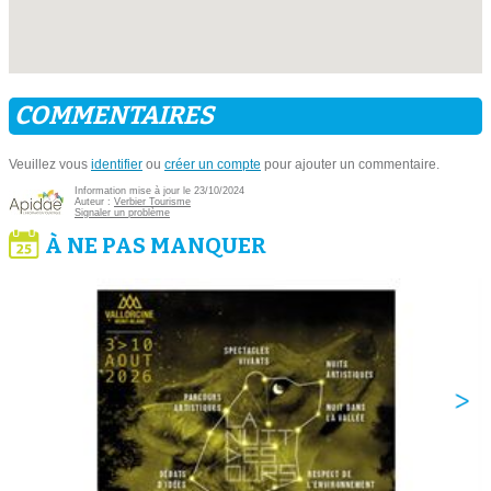
COMMENTAIRES
Veuillez vous
identifier
ou
créer un compte
pour ajouter un commentaire.
Information mise à jour le 23/10/2024
Auteur :
Verbier Tourisme
Signaler un problème
À NE PAS MANQUER