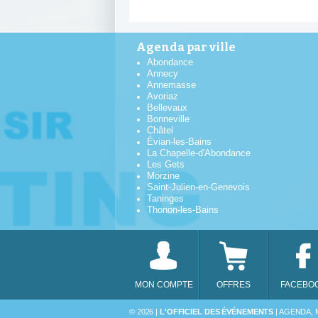
Agenda par ville
Abondance
Annecy
Annemasse
Avoriaz
Bellevaux
Bonneville
Châtel
Évian-les-Bains
La Chapelle-d'Abondance
Les Gets
Morzine
Saint-Julien-en-Genevois
Taninges
Thonon-les-Bains
MON COMPTE
OFFRES
FACEBO
DIM
© 2026 |
L'OFFICIEL DES ÉVÉNEMENTS
| AGENDA, 