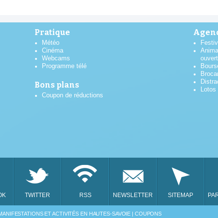
Pratique
Agend
Météo
Festiv
Cinéma
Anima
Webcams
ouver
Programme télé
Bours
Broca
Distra
Bons plans
Lotos
Coupon de réductions
AOÛT
2026
OK
TWITTER
RSS
NEWSLETTER
SITEMAP
PA
LUN
MAR
MER
JEU
VEN
MANIFESTATIONS ET ACTIVITÉS EN HAUTES-SAVOIE | COUPONS