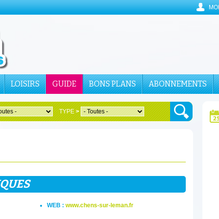
MO
LOISIRS
GUIDE
BONS PLANS
ABONNEMENTS
TYPE
>
IQUES
WEB :
www.chens-sur-leman.fr