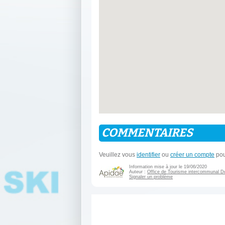
COMMENTAIRES
Veuillez vous
identifier
ou
créer un compte
pou
Information mise à jour le 19/06/2020
Auteur :
Office de Tourisme intercommunal D
Signaler un problème