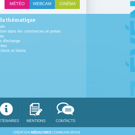
MÉTÉO
WEBCAM
CINÉMA
a thématique
als
tion dans les commerces et portes
tes
e d'échange
ntes
ctions et loisirs
RTENAIRES
MENTIONS
CONTACTS
SAM
CRÉATION
MÉDIACIMES
COMMUNICATION