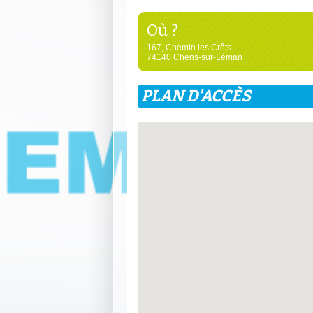
Où ?
167, Chemin les Crêts
74140 Chens-sur-Léman
PLAN D'ACCÈS