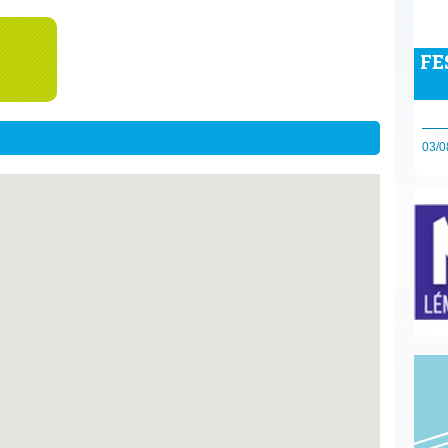
FE
03/0