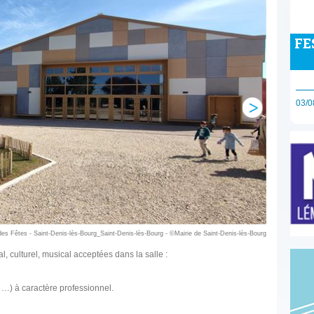
FE
03/0
 des Fêtes - Saint-Denis-lès-Bourg_Saint-Denis-lès-Bourg - ©Mairie de Saint-Denis-lès-Bourg
l, culturel, musical acceptées dans la salle :
 …) à caractère professionnel.