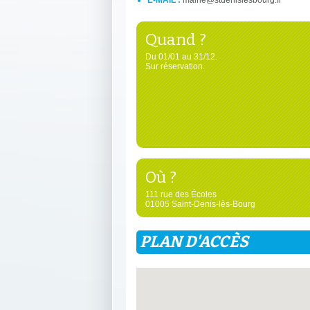
E-MAIL :
mairie@stdenislesbourg.fr
Quand ?
Du 01/01 au 31/12.
Sur réservation.
Où ?
111 rue des Écoles
01005 Saint-Denis-lès-Bourg
PLAN D'ACCÈS