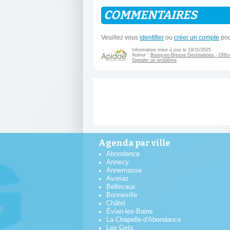
COMMENTAIRES
Veuillez vous
identifier
ou
créer un compte
pou
Information mise à jour le 19/11/2025
Auteur :
Bourg-en-Bresse Destinations - Offic
Signaler un problème
Agenda par ville
Abondance
Annecy
Annemasse
Avoriaz
Bellevaux
Bonneville
Châtel
Évian-les-Bains
La Chapelle-d'Abondance
Les Gets