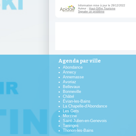
Information mise à jour le 29/12/2022
Auteur :
Haut-Giffre Tourisme
Signaler un problème
Agenda par ville
Abondance
Annecy
Annemasse
Avoriaz
Bellevaux
Bonneville
Châtel
Évian-les-Bains
La Chapelle-d'Abondance
Les Gets
Morzine
Saint-Julien-en-Genevois
Taninges
Thonon-les-Bains