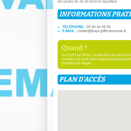
des pistes de ski de fond et raquettes!
INFORMATIONS PRAT
TÉLÉPHONE :
04 50 34 49 36
E-MAIL :
contact@haut-giffre-tourisme.fr
Quand ?
Du 01/05 au 30/11 : ouvert tous les jours (R
ouverte à la fonte des neiges jusqu'aux pre
tombées de neige).
PLAN D'ACCÈS