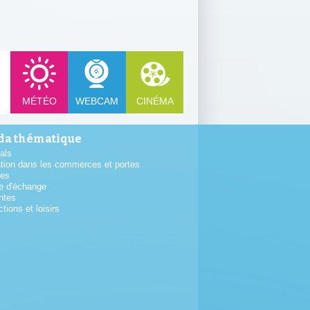
MÉTÉO
WEBCAM
CINÉMA
a thématique
als
tion dans les commerces et portes
tes
e d'échange
ntes
ctions et loisirs