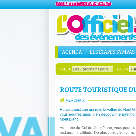
SOUMETTRE UN
ÉVÉNEMENT
AGENDA
LES ÉTAPES SYMPAS
DATE
>
LIEU
>
ROUTE TOURISTIQUE DU
VERCHAIX
Route touristique qui relie la vallée du Haut G
vous pourrez aussi bien découvrir le patrimo
Mont Blanc).
Au terme du Col de Joux Plane, vous pourrez
restaurant d'altitude, De plus,vous y trouver