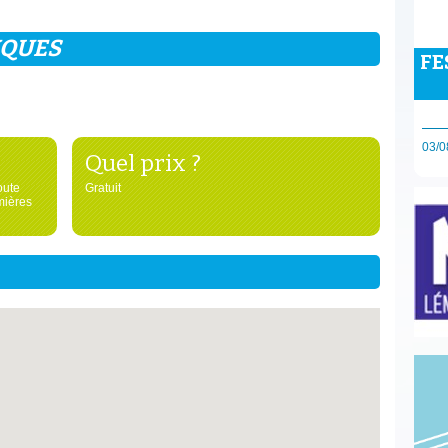
IQUES
FE
03/0
Quel prix ?
oute
Gratuit
mières