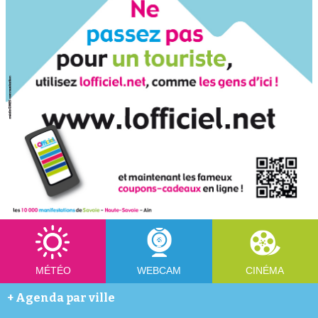
MÉTÉO
WEBCAM
CINÉMA
+
Agenda par ville