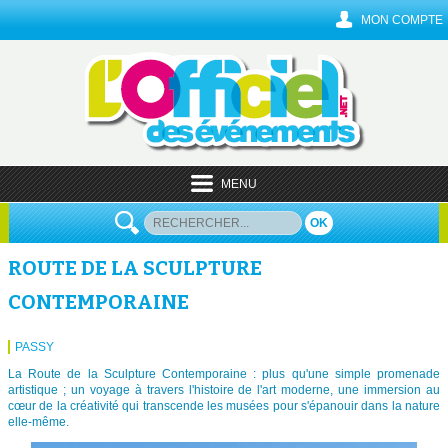
MON COMPTE
MENU
OK
ROUTE DE LA SCULPTURE
CONTEMPORAINE
PASSY
La Route de la Sculpture Contemporaine : plus qu'une simple promenade
artistique ; un voyage à travers l'histoire de l'art moderne, une immersion au
cœur de la créativité qui transcende les musées pour s'épanouir dans la nature
elle-même.