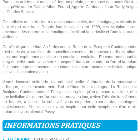
Parmi les artistes qui ont laissé leur empreinte, on retrouve des noms illustres
tels qu'Alexander Calder, Albert Féraud, Agostin Cardenas, Joan Gardy Artigas
et Charles Semser.
Ces artistes ont créé cinq œuvres monumentales, des témoignages vivants de
leur vision artistique. Depuis leur installation en 1989, ces sculptures sont
devenues des repères emblématiques, éveillant la curiosité et l'admiration des
visiteurs.
Ce n'était que le début. Au fil des ans, la Route de la Sculpture Contemporaine
s'est enrichie, accueillant de nouvelles œuvres et de nouveaux artistes, offrant
ainsi une expérience artistique en constante évolution. En vous promenant le
long de cette route, vous serez transporté dans un monde où l'art et la nature
fusionnent harmonieusement, où chaque sculpture raconte une histoire unique
et invite à la contemplation.
Venez découvrir cette ode à la créativité, cette célébration de la renaissance
artistique, cette rencontre entre l'art et l'âme de la montagne. La Route de la
Sculpture Contemporaine à Passy est bien plus qu'un parcours artistique, c'est
une invitation à explorer l'art sous un nouveau jour, à vivre l'histoire transformée
en beauté, à laisser la créativité vous emporter au cœur des montagnes
majestueuses. Venez, laissez-vous inspirer par cette symphonie d'art et de
nature qui vous attend à Passy.
INFORMATIONS PRATIQUES
TÉLÉPHONE :
+33 (0)4 50 58 80 52