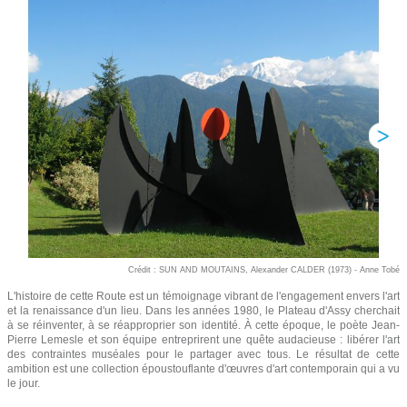
Crédit : SUN AND MOUTAINS, Alexander CALDER (1973) - Anne Tobé
L'histoire de cette Route est un témoignage vibrant de l'engagement envers l'art
et la renaissance d'un lieu. Dans les années 1980, le Plateau d'Assy cherchait
à se réinventer, à se réapproprier son identité. À cette époque, le poète Jean-
Pierre Lemesle et son équipe entreprirent une quête audacieuse : libérer l'art
des contraintes muséales pour le partager avec tous. Le résultat de cette
ambition est une collection époustouflante d'œuvres d'art contemporain qui a vu
le jour.