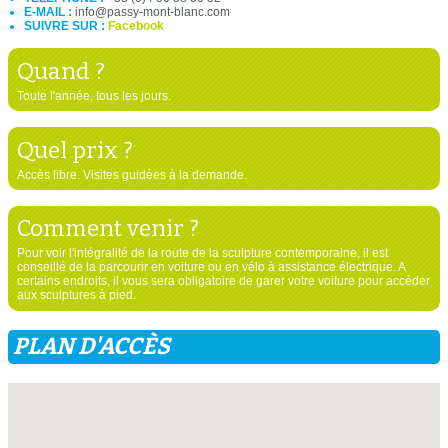
E-MAIL :
info@passy-mont-blanc.com
SUIVRE SUR :
Facebook
Quand ?
Toute l'année, tous les jours.
Quel prix ?
Accès libre. Visites guidées à la demande.
Comment venir ?
Pour voir l'intégralité de la route de la sculpture contemporaine, il est
conseillé de la parcourir en voiture ou en vélo à assistance électrique. A
certains endroits, il vous sera obligatoire de garer votre voiture pour accéder
aux sculptures à pied.
PLAN D'ACCÈS