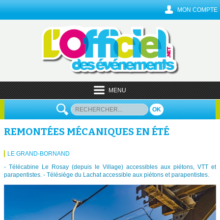
MON COMPTE
MENU
OK
REMONTÉES MÉCANIQUES EN ÉTÉ
LE GRAND-BORNAND
- Télécabine Le Rosay (depuis le Village) accessibles aux piétons, VTT et
parapentistes. - Télésiège du Lachat accessible aux piétons et parapentistes.