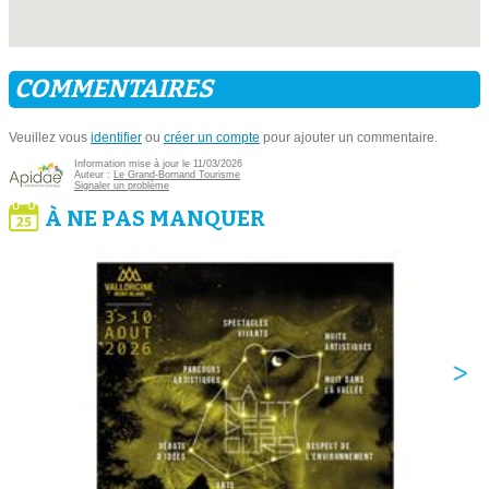
COMMENTAIRES
Veuillez vous
identifier
ou
créer un compte
pour ajouter un commentaire.
Information mise à jour le 11/03/2026
Auteur :
Le Grand-Bornand Tourisme
Signaler un problème
À NE PAS MANQUER