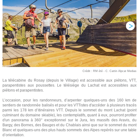
Crédit : RM été - C. Cattin Alpcat Medias
La télécabine du Rosay (depuis le Village) est accessible aux piétons, VTT,
parapentistes aux poussettes. Le télésiège du Lachat est accessibles aux
piétons et parapentistes.
L’occasion, pour les randonneurs, d’arpenter quelques-uns des 160 km de
sentiers de randonnée balisés et pour les VTTistes d'accéder à plusieurs tracés
parmi les 178 km d’itinéraires VTT. Depuis le sommet du mont Lachat (point
culminant du domaine skiable), les contemplatifs, quant à eux, pourront profiter
d'un panorama à 360° exceptionnel sur le Jura, les massifs des Aravis, du
Bargy, des Bornes, des Bauges et du Chablais ainsi que sur le sommet du mont
Blanc et quelques-uns des plus hauts sommets des Alpes repérés sur une table
d’orientation.