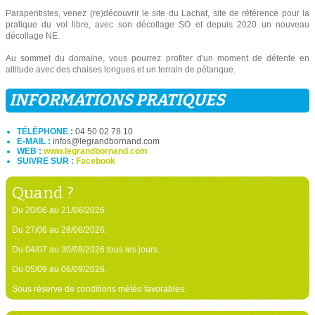
Parapentistes, venez (re)découvrir le site du Lachat, site de référence pour la
pratique du vol libre, avec son décollage SO et depuis 2020 un nouveau
décollage NE.
Au sommet du domaine, vous pourrez profiter d'un moment de détente en
altitude avec des chaises longues et un terrain de pétanque.
INFORMATIONS PRATIQUES
TÉLÉPHONE :
04 50 02 78 10
E-MAIL :
infos@legrandbornand.com
WEB :
www.legrandbornand.com
SUIVRE SUR :
Facebook
Quand ?
Du 20/06 au 21/06/2026.
Du 27/06 au 28/06/2026.
Du 04/07 au 30/08/2026 tous les jours.
Du 05/09 au 06/09/2026.
Sous réserve de conditions météo favorables.