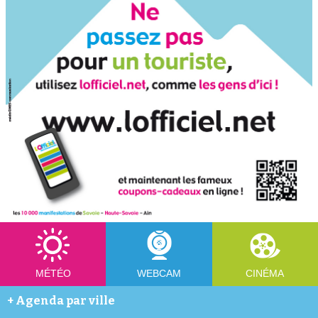
MÉTÉO
WEBCAM
CINÉMA
+
Agenda par ville