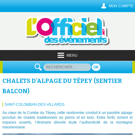
MON COMPTE
MENU
OK
CHALETS D'ALPAGE DU TÉPEY (SENTIER
BALCON)
SAINT-COLOMBAN-DES-VILLARDS
Au cœur de la Combe du Tépey, cette randonnée conduit à un paisible alpage
ponctué de chalets traditionnels en pierre et en bois. Entre forêt, torrent et
espaces ouverts, l’itinéraire dévoile toute l’authenticité de la montagne
mauriennaise.