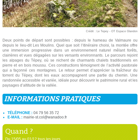
Crédit : Le Tepey - OT Espace Glandon
Deux points de départ sont possibles : depuis le hameau de Valmaure ou
depuis le lieu-dit Les Moulins. Quel que soit l’itinéraire choisi, la montée offre
une immersion progressive dans un environnement naturel mêlant forêts,
clairières et vues dégagées sur les versants environnants. Le parcours rejoint
les alpages du Tépey, où se nichent de charmants chalets traditionnels en
pierre et en bois moussu. Ces constructions témoignent de l’activité pastorale
qui a façonné ces montagnes. Le retour permet d’apprécier la fraîcheur du
torrent du Tépey, dont les eaux accompagnent une partie du chemin. Une
randonnée accessible et variée, idéale pour découvrir le patrimoine rural et les
paysages d’altitude de la vallée.
INFORMATIONS PRATIQUES
TÉLÉPHONE :
04 79 56 35 72
E-MAIL :
mairie-st.col@wanadoo.fr
Quand ?
Du 15/05 au 01/12 tous les jours.