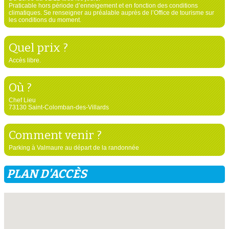
Praticable hors période d’enneigement et en fonction des conditions
climatiques. Se renseigner au préalable auprès de l’Office de tourisme sur
les conditions du moment.
Quel prix ?
Accès libre.
Où ?
Chef Lieu
73130 Saint-Colomban-des-Villards
Comment venir ?
Parking à Valmaure au départ de la randonnée
PLAN D'ACCÈS