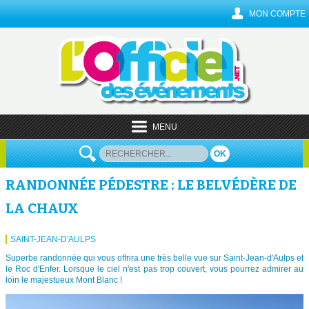
MON COMPTE
MENU
OK
RANDONNÉE PÉDESTRE : LE BELVÉDÈRE DE
LA CHAUX
SAINT-JEAN-D'AULPS
Superbe randonnée qui vous offrira une très belle vue sur Saint-Jean-d'Aulps et
le Roc d'Enfer. Lorsque le ciel n'est pas trop couvert, vous pourrez admirer au
loin le majestueux Mont Blanc !