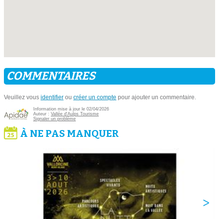
COMMENTAIRES
Veuillez vous
identifier
ou
créer un compte
pour ajouter un commentaire.
Information mise à jour le 02/04/2026
Auteur :
Vallée d'Aulps Tourisme
Signaler un problème
À NE PAS MANQUER