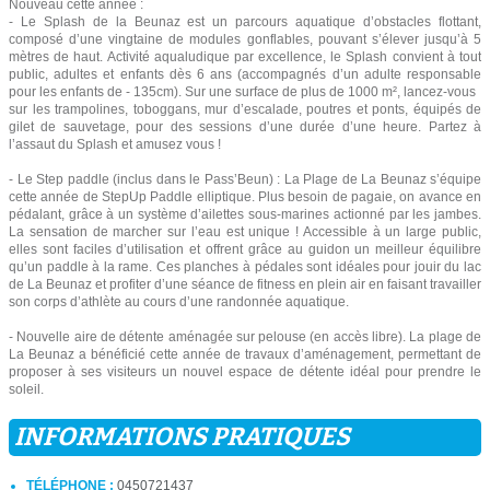
Nouveau cette année :
- Le Splash de la Beunaz est un parcours aquatique d’obstacles flottant,
composé d’une vingtaine de modules gonflables, pouvant s’élever jusqu’à 5
mètres de haut. Activité aqualudique par excellence, le Splash convient à tout
public, adultes et enfants dès 6 ans (accompagnés d’un adulte responsable
pour les enfants de - 135cm). Sur une surface de plus de 1000 m², lancez-vous
sur les trampolines, toboggans, mur d’escalade, poutres et ponts, équipés de
gilet de sauvetage, pour des sessions d’une durée d’une heure. Partez à
l’assaut du Splash et amusez vous !
- Le Step paddle (inclus dans le Pass’Beun) : La Plage de La Beunaz s’équipe
cette année de StepUp Paddle elliptique. Plus besoin de pagaie, on avance en
pédalant, grâce à un système d’ailettes sous-marines actionné par les jambes.
La sensation de marcher sur l’eau est unique ! Accessible à un large public,
elles sont faciles d’utilisation et offrent grâce au guidon un meilleur équilibre
qu’un paddle à la rame. Ces planches à pédales sont idéales pour jouir du lac
de La Beunaz et profiter d’une séance de fitness en plein air en faisant travailler
son corps d’athlète au cours d’une randonnée aquatique.
- Nouvelle aire de détente aménagée sur pelouse (en accès libre). La plage de
La Beunaz a bénéficié cette année de travaux d’aménagement, permettant de
proposer à ses visiteurs un nouvel espace de détente idéal pour prendre le
soleil.
INFORMATIONS PRATIQUES
TÉLÉPHONE :
0450721437