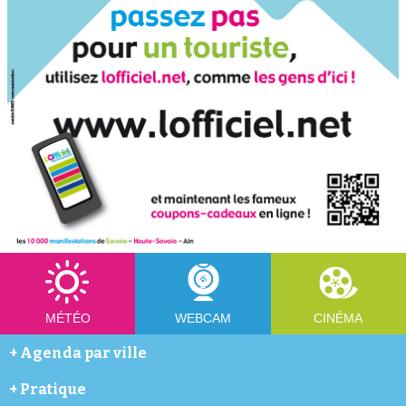
MÉTÉO
WEBCAM
CINÉMA
+
Agenda par ville
Abondance
+
Pratique
Annecy