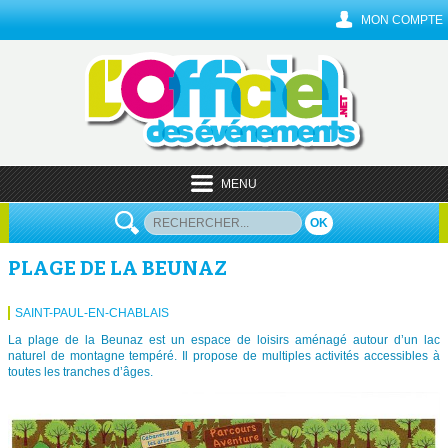
MON COMPTE
MENU
OK
PLAGE DE LA BEUNAZ
SAINT-PAUL-EN-CHABLAIS
La plage de la Beunaz est un espace de loisirs aménagé autour d’un lac
naturel de montagne tempéré. Il propose de multiples activités accessibles à
toutes les tranches d’âges.