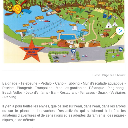
Crédit : Plage de La beunaz
Baignade - Télébeune - Pédalo - Cano - Tubbing - Mur d'escalade aquatique -
Piscine - Plongeoir - Trampoline - Modules gonflables - Pétanque - Ping-pong -
Beach Volley - Jeux d'enfants - Bar - Restaurant - Terrasses - Snack - Vestiaires
- Parking.
Il y en a pour toutes les envies, que ce soit sur l’eau, dans l’eau, dans les arbres
ou sur le plancher des vaches. Des activités qui satisferont à la fois les
amateurs d’aventures et de sensations et les adeptes du farniente, des piques-
niques, et de détente.