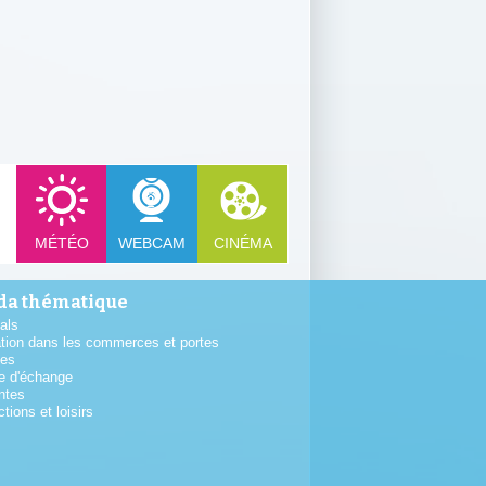
MÉTÉO
WEBCAM
CINÉMA
a thématique
als
tion dans les commerces et portes
tes
e d'échange
ntes
ctions et loisirs