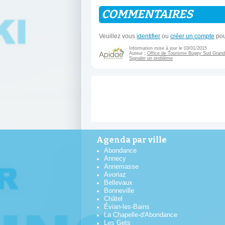
COMMENTAIRES
Veuillez vous
identifier
ou
créer un compte
pou
Information mise à jour le 03/01/2015
Auteur :
Office de Tourisme Bugey Sud Grand
Signaler un problème
Agenda par ville
Abondance
Annecy
Annemasse
Avoriaz
Bellevaux
Bonneville
Châtel
Évian-les-Bains
La Chapelle-d'Abondance
Les Gets