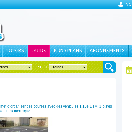
MO
LOISIRS
GUIDE
BONS PLANS
ABONNEMENTS
TYPE
>
permet d’organiser des courses avec des véhicules 1/10e DTM. 2 pistes
ster truck thermique