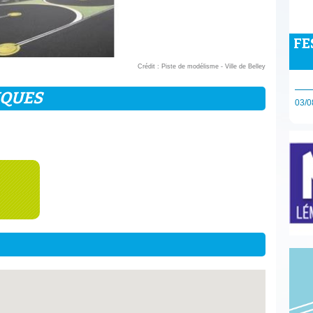
FE
Crédit : Piste de modélisme - Ville de Belley
IQUES
03/0