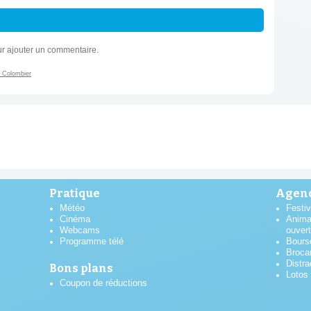
r ajouter un commentaire.
 Colombier
Pratique
Agend
Météo
Festiv
Cinéma
Anima
Webcams
ouver
Programme télé
Bours
Broca
Distra
Bons plans
Lotos
Coupon de réductions