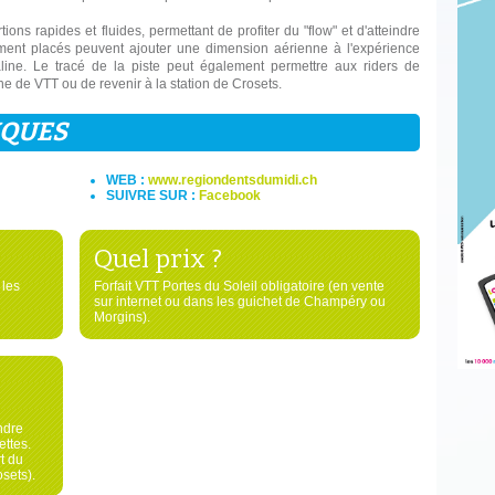
ons rapides et fluides, permettant de profiter du "flow" et d'atteindre
ement placés peuvent ajouter une dimension aérienne à l'expérience
ine. Le tracé de la piste peut également permettre aux riders de
ne de VTT ou de revenir à la station de Crosets.
IQUES
WEB :
www.regiondentsdumidi.ch
SUIVRE SUR :
Facebook
Quel prix ?
 les
Forfait VTT Portes du Soleil obligatoire (en vente
sur internet ou dans les guichet de Champéry ou
Morgins).
ndre
ttes.
t du
sets).