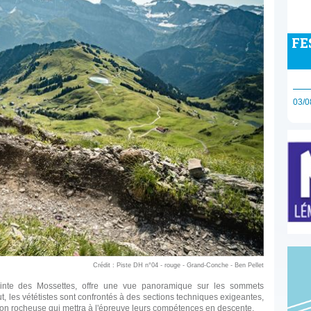
FE
03/0
Crédit : Piste DH n°04 - rouge - Grand-Conche - Ben Pellet
Pointe des Mossettes, offre une vue panoramique sur les sommets
t, les vététistes sont confrontés à des sections techniques exigeantes,
on rocheuse qui mettra à l'épreuve leurs compétences en descente.