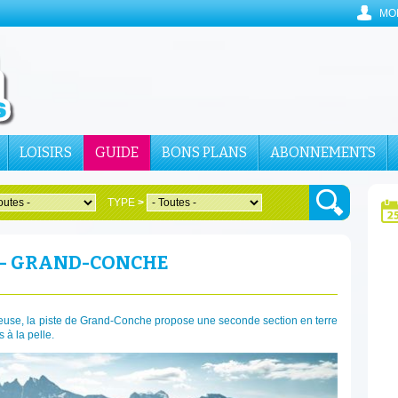
MO
LOISIRS
GUIDE
BONS PLANS
ABONNEMENTS
TYPE
>
E - GRAND-CONCHE
lleuse, la piste de Grand-Conche propose une seconde section en terre
 à la pelle.