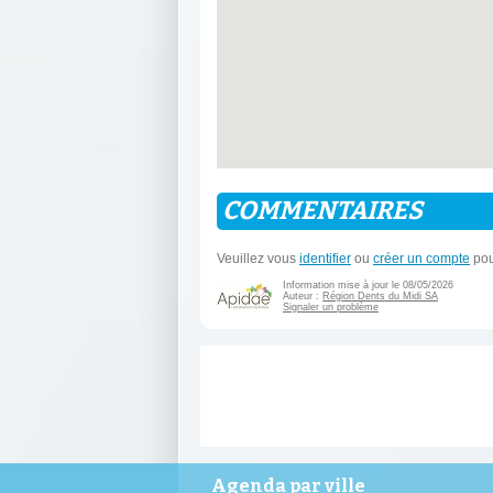
COMMENTAIRES
Veuillez vous
identifier
ou
créer un compte
pou
Information mise à jour le 08/05/2026
Auteur :
Région Dents du Midi SA
Signaler un problème
Agenda par ville