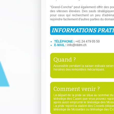
"Grand-Conche" peut également offrir des porti
des vitesses élevées. Des sauts stratégiqu
pour ceux qui recherchent un peu d'adrénal
rejoindre facilement d'autres parties du domai
INFORMATIONS PRAT
TÉLÉPHONE :
+41 24 479 05 50
E-MAIL :
info@rddm.ch
Quand ?
Accessible pendant la saison estivale selon
horaires des remontées mécaniques.
Comment venir ?
Le départ de la piste se situe au sommet du
télésiège des Cases que vous pouvez rejoi
après avoir emprunté le télésiège des Mosse
La piste rejoint la station des Crosets (dépar
télésiège de Mossettes ou télésiège des Cro