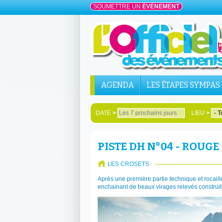
SOUMETTRE UN
ÉVÉNEMENT
AGENDA
LES ÉTAPES SYMPAS
DATE
>
LIEU
>
PISTE DH N°04 - ROUG
LES CROSETS
Après une première partie technique et rocai
enchainant de beaux virages relevés construits