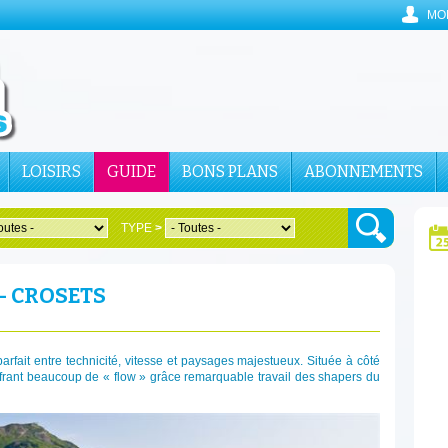
MO
LOISIRS
GUIDE
BONS PLANS
ABONNEMENTS
TYPE
>
 - CROSETS
parfait entre technicité, vitesse et paysages majestueux. Située à côté
frant beaucoup de « flow » grâce remarquable travail des shapers du