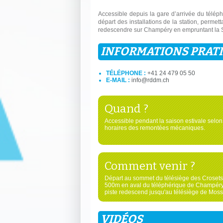
Accessible depuis la gare d’arrivée du télép
départ des installations de la station, permet
redescendre sur Champéry en empruntant la
INFORMATIONS PRAT
TÉLÉPHONE :
+41 24 479 05 50
E-MAIL :
info@rddm.ch
Quand ?
Accessible pendant la saison estivale selon
horaires des remontées mécaniques.
Comment venir ?
Départ au sommet du télésiège des Crosets
500m en aval du téléphérique de Champéry
piste redescend jusqu'au télésiège de Moss
VIDÉOS