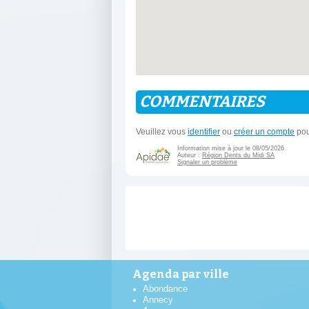
COMMENTAIRES
Veuillez vous
identifier
ou
créer un compte
pou
Information mise à jour le 08/05/2026
Auteur :
Région Dents du Midi SA
Signaler un problème
Agenda par ville
Abondance
Annecy