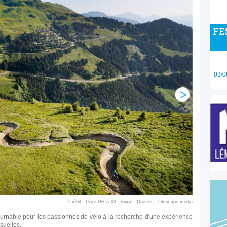
FE
03/0
Crédit : Piste DH n°03 - rouge - Crosets - Litescape media
ntournable pour les passionnés de vélo à la recherche d'une expérience
suelles.