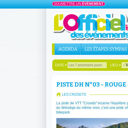
SOUMETTRE UN
ÉVÉNEMENT
AGENDA
LES ÉTAPES SYMPAS
DATE
>
LIEU
>
PISTE DH N°03 - ROUGE
LES CROSETS
La piste de VTT "Crosets" incarne l'équilibre 
du télésiège du même nom, c’est une piste of
bikepark.