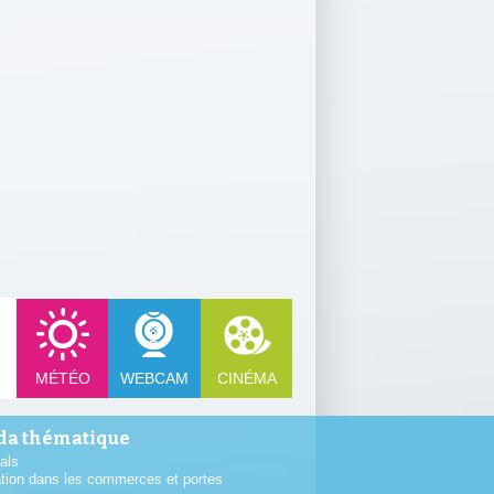
MÉTÉO
WEBCAM
CINÉMA
a thématique
als
tion dans les commerces et portes