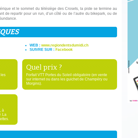
hérique et le sommet du télésiège des Crosets, la piste se termine au
tant de repartir pour un run, d’un côté ou de l’autre du bikepark, ou de
 Sundance.
IQUES
WEB :
www.regiondentsdumidi.ch
SUIVRE SUR :
Facebook
Quel prix ?
 les
Forfait VTT Portes du Soleil obligatoire (en vente
sur internet ou dans les guichet de Champéry ou
Morgins).
, à
. La
ettes.