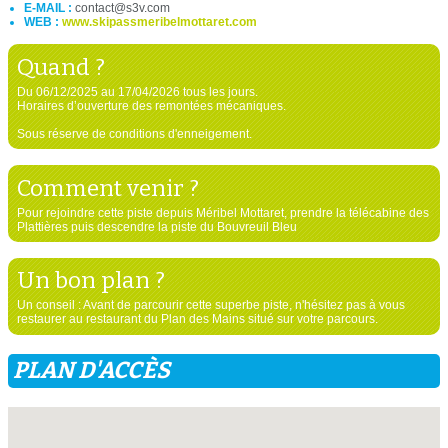
E-MAIL :
contact@s3v.com
WEB :
www.skipassmeribelmottaret.com
Quand ?
Du 06/12/2025 au 17/04/2026 tous les jours.
Horaires d’ouverture des remontées mécaniques.
Sous réserve de conditions d'enneigement.
Comment venir ?
Pour rejoindre cette piste depuis Méribel Mottaret, prendre la télécabine des
Plattières puis descendre la piste du Bouvreuil Bleu
Un bon plan ?
Un conseil : Avant de parcourir cette superbe piste, n'hésitez pas à vous
restaurer au restaurant du Plan des Mains situé sur votre parcours.
PLAN D'ACCÈS