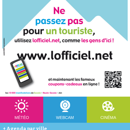
MÉTÉO
WEBCAM
CINÉMA
+
Agenda par ville