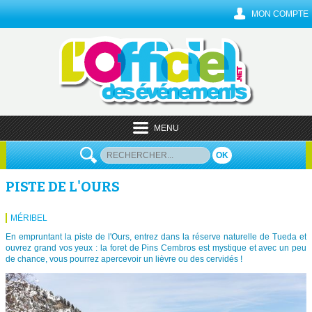
MON COMPTE
MENU
OK
PISTE DE L'OURS
MÉRIBEL
En empruntant la piste de l'Ours, entrez dans la réserve naturelle de Tueda et
ouvrez grand vos yeux : la foret de Pins Cembros est mystique et avec un peu
de chance, vous pourrez apercevoir un lièvre ou des cervidés !