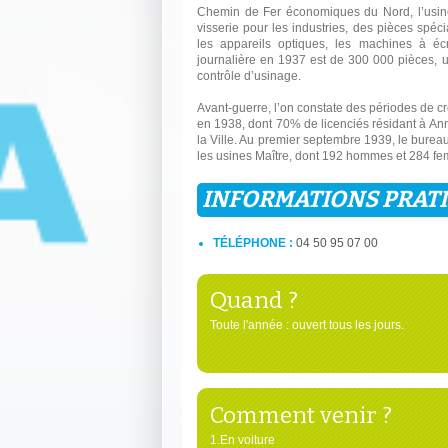
Chemin de Fer économiques du Nord, l’usine
visserie pour les industries, des pièces spécia
les appareils optiques, les machines à écr
journalière en 1937 est de 300 000 pièces, u
contrôle d’usinage.
Avant-guerre, l’on constate des périodes de c
en 1938, dont 70% de licenciés résidant à An
la Ville. Au premier septembre 1939, le bur
les usines Maître, dont 192 hommes et 284 f
INFORMATIONS PRAT
TÉLÉPHONE :
04 50 95 07 00
Quand ?
Toute l'année : ouvert tous les jours.
Comment venir ?
1.En voiture