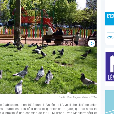
FE
03/0
Crédit : Parc Eugène Maitre - OTAA
n établissement en 1913 dans la Vallée de l’Arve, il choisit d'implanter
urnelles. Il la bâtit dans le quartier de la gare, qui est alors la
ée à proximité des chemins de fer, PLM (Paris Lyon Méditerranée) et