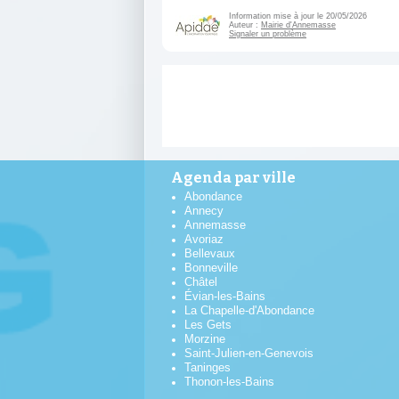
Information mise à jour le 20/05/2026
Auteur :
Mairie d'Annemasse
Signaler un problème
Agenda par ville
Abondance
Annecy
Annemasse
Avoriaz
Bellevaux
Bonneville
Châtel
Évian-les-Bains
La Chapelle-d'Abondance
Les Gets
Morzine
Saint-Julien-en-Genevois
Taninges
Thonon-les-Bains