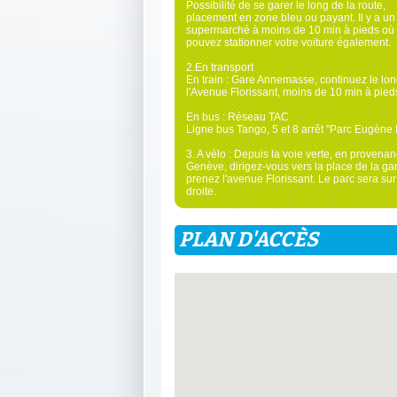
Possibilité de se garer le long de la route,
placement en zone bleu ou payant. Il y a un
supermarché à moins de 10 min à pieds où
pouvez stationner votre voiture également.
2.En transport
En train : Gare Annemasse, continuez le lo
l'Avenue Florissant, moins de 10 min à pied
En bus : Réseau TAC
Ligne bus Tango, 5 et 8 arrêt "Parc Eugène 
3. A vélo : Depuis la voie verte, en provena
Genève, dirigez-vous vers la place de la ga
prenez l'avenue Florissant. Le parc sera sur
droite.
PLAN D'ACCÈS