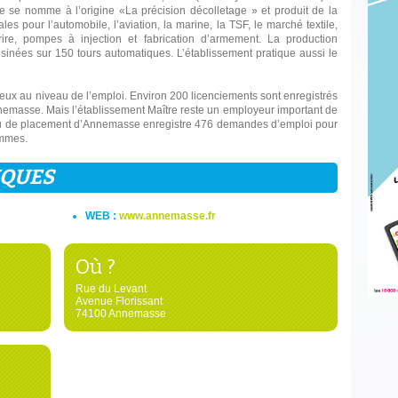
 se nomme à l’origine «La précision décolletage » et produit de la
les pour l’automobile, l’aviation, la marine, la TSF, le marché textile,
ire, pompes à injection et fabrication d’armement. La production
sinées sur 150 tours automatiques. L’établissement pratique aussi le
reux au niveau de l’emploi. Environ 200 licenciements sont enregistrés
nemasse. Mais l’établissement Maître reste un employeur important de
eau de placement d’Annemasse enregistre 476 demandes d’emploi pour
emmes.
IQUES
WEB :
www.annemasse.fr
Où ?
Rue du Levant
Avenue Florissant
74100 Annemasse