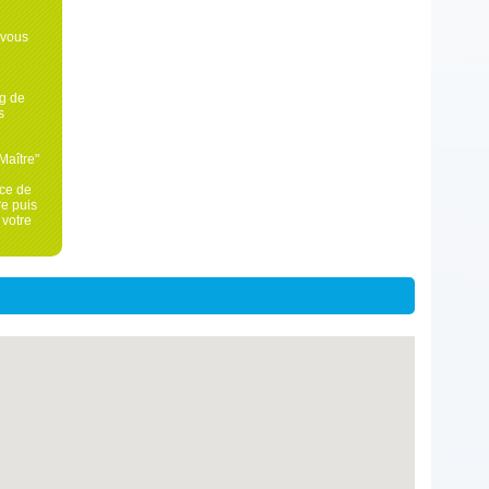
 vous
ng de
s
Maître"
nce de
re puis
 votre