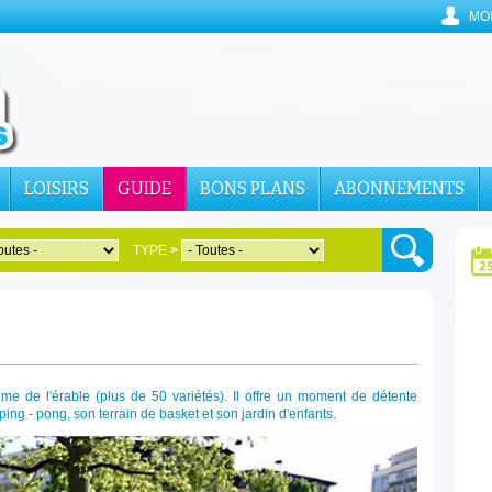
MO
LOISIRS
GUIDE
BONS PLANS
ABONNEMENTS
TYPE
>
e de l'érable (plus de 50 variétés). Il offre un moment de détente
ping - pong, son terrain de basket et son jardin d'enfants.