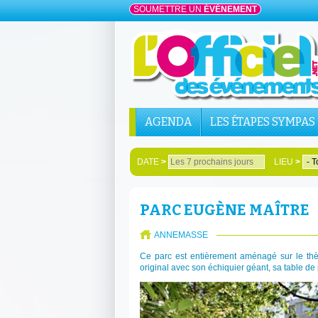
SOUMETTRE UN
ÉVÉNEMENT
AGENDA
LES ÉTAPES SYMPAS
DATE
>
LIEU
>
PARC EUGÈNE MAÎTRE
ANNEMASSE
Ce parc est entièrement aménagé sur le thèm
original avec son échiquier géant, sa table de 