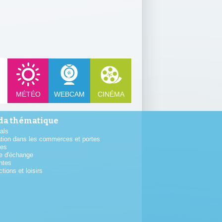
MÉTÉO
WEBCAM
CINÉMA
a thématique
als
tion dans les commerces et portes
tes
e d'échange
ntes
ctions et loisirs