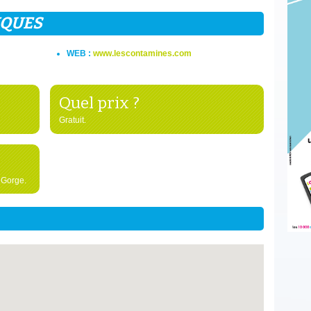
IQUES
WEB :
www.lescontamines.com
Quel prix ?
Gratuit.
 Gorge.