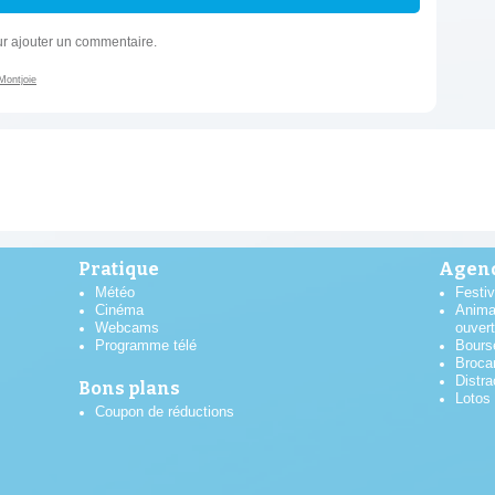
r ajouter un commentaire.
Montjoie
Pratique
Agend
Météo
Festiv
Cinéma
Anima
Webcams
ouver
Programme télé
Bours
Broca
Distra
Bons plans
Lotos
Coupon de réductions