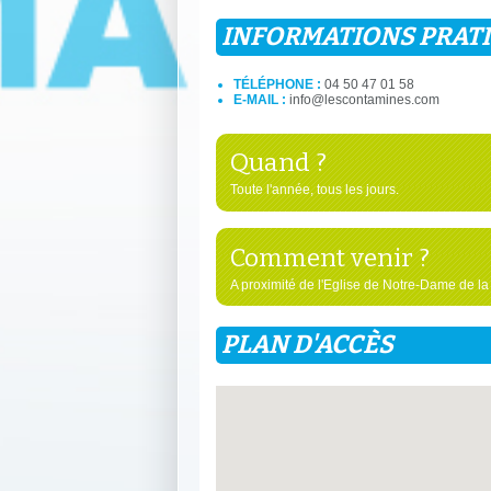
INFORMATIONS PRAT
TÉLÉPHONE :
04 50 47 01 58
E-MAIL :
info@lescontamines.com
Quand ?
Toute l'année, tous les jours.
Comment venir ?
A proximité de l'Eglise de Notre-Dame de la
PLAN D'ACCÈS