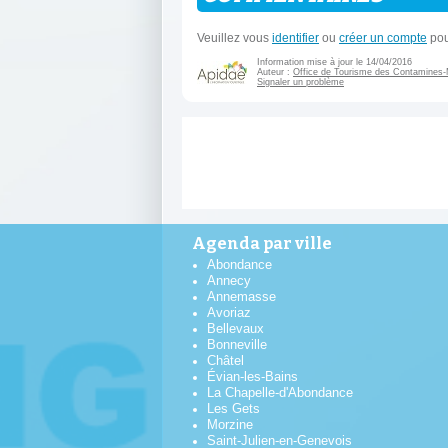
Veuillez vous
identifier
ou
créer un compte
pou
Information mise à jour le 14/04/2016
Auteur :
Office de Tourisme des Contamines-
Signaler un problème
Agenda par ville
Abondance
Annecy
Annemasse
Avoriaz
Bellevaux
Bonneville
Châtel
Évian-les-Bains
La Chapelle-d'Abondance
Les Gets
Morzine
Saint-Julien-en-Genevois