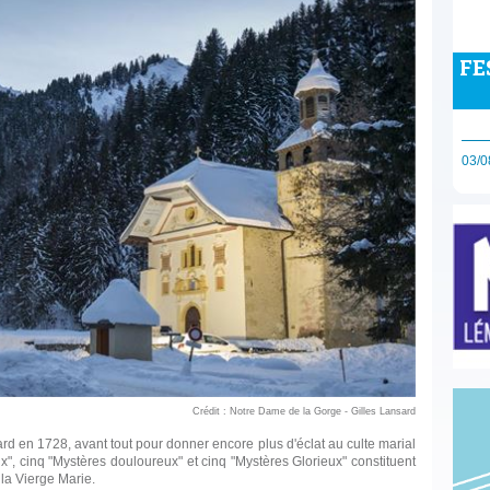
FE
03/0
Crédit : Notre Dame de la Gorge - Gilles Lansard
lard en 1728, avant tout pour donner encore plus d'éclat au culte marial
x", cinq "Mystères douloureux" et cinq "Mystères Glorieux" constituent
 la Vierge Marie.