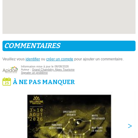
COMMENTAIRES
Veuillez vous
identifier
ou
créer un compte
pour ajouter un commentaire.
Information mise à jour le 06/08/2026
Auteur :
Grand Chambéry Alpes Tourisme
Signaler un problème
À NE PAS MANQUER