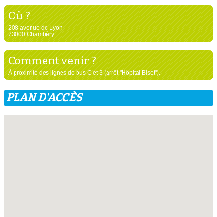
Où ?
208 avenue de Lyon
73000 Chambéry
Comment venir ?
À proximité des lignes de bus C et 3 (arrêt "Hôpital Biset").
PLAN D'ACCÈS