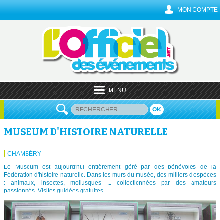
MON COMPTE
MENU
OK
MUSEUM D'HISTOIRE NATURELLE
CHAMBÉRY
Le Museum est aujourd'hui entièrement géré par des bénévoles de la
Fédération d'histoire naturelle. Dans les murs du musée, des milliers d'espèces
: animaux, insectes, mollusques ... collectionnées par des amateurs
passionnés. Visites guidées gratuites.