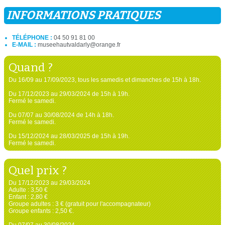
INFORMATIONS PRATIQUES
TÉLÉPHONE :
04 50 91 81 00
E-MAIL :
museehautvaldarly@orange.fr
Quand ?
Du 16/09 au 17/09/2023, tous les samedis et dimanches de 15h à 18h.
Du 17/12/2023 au 29/03/2024 de 15h à 19h.
Fermé le samedi.
Du 07/07 au 30/08/2024 de 14h à 18h.
Fermé le samedi.
Du 15/12/2024 au 28/03/2025 de 15h à 19h.
Fermé le samedi.
Quel prix ?
Du 17/12/2023 au 29/03/2024
Adulte : 3,50 €
Enfant : 2,80 €
Groupe adultes : 3 € (gratuit pour l'accompagnateur)
Groupe enfants : 2,50 €.
Du 07/07 au 30/08/2024