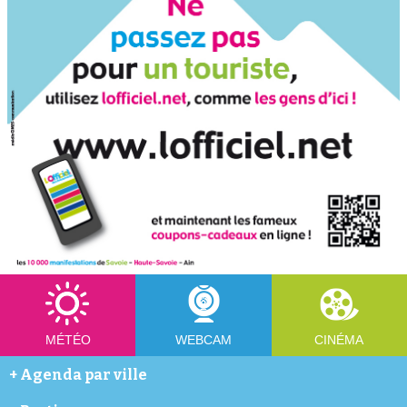
MÉTÉO
WEBCAM
CINÉMA
+
Agenda par ville
Abondance