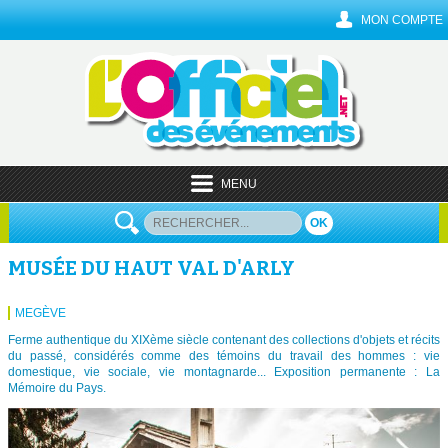
MON COMPTE
MENU
OK
MUSÉE DU HAUT VAL D'ARLY
MEGÈVE
Ferme authentique du XIXème siècle contenant des collections d'objets et récits
du passé, considérés comme des témoins du travail des hommes : vie
domestique, vie sociale, vie montagnarde... Exposition permanente : La
Mémoire du Pays.