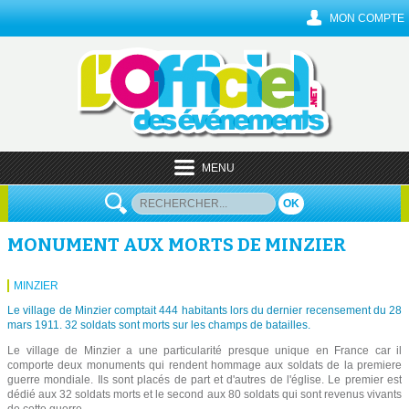
MON COMPTE
MENU
OK
MONUMENT AUX MORTS DE MINZIER
MINZIER
Le village de Minzier comptait 444 habitants lors du dernier recensement du 28
mars 1911. 32 soldats sont morts sur les champs de batailles.
Le village de Minzier a une particularité presque unique en France car il
comporte deux monuments qui rendent hommage aux soldats de la premiere
guerre mondiale. Ils sont placés de part et d'autres de l'église. Le premier est
dédié aux 32 soldats morts et le second aux 80 soldats qui sont revenus vivants