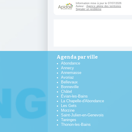
Information mise à jour le 07/07/2026
Auteur :
Agence alpine des territoires
Signaler un problème
Agenda par ville
Abondance
Annecy
Annemasse
Avoriaz
Bellevaux
Bonneville
Châtel
Évian-les-Bains
La Chapelle-d'Abondance
Les Gets
Morzine
Saint-Julien-en-Genevois
Taninges
Thonon-les-Bains