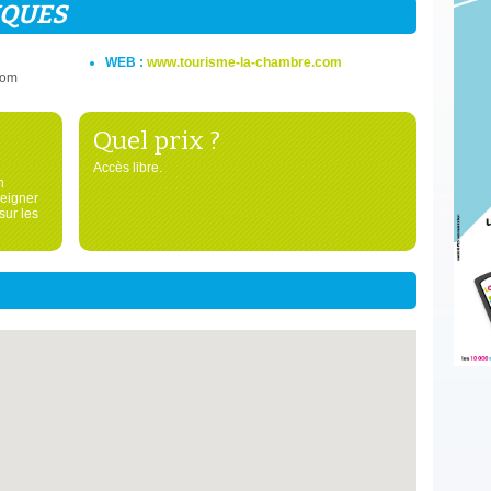
IQUES
WEB :
www.tourisme-la-chambre.com
com
Quel prix ?
Accès libre.
n
seigner
sur les