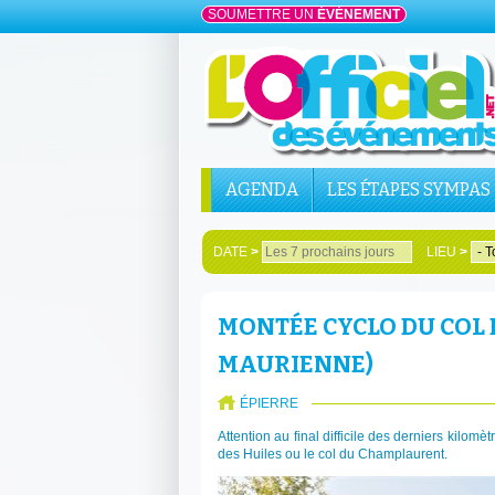
SOUMETTRE UN
ÉVÉNEMENT
AGENDA
LES ÉTAPES SYMPAS
DATE
>
LIEU
>
MONTÉE CYCLO DU COL
MAURIENNE)
ÉPIERRE
Attention au final difficile des derniers kilom
des Huiles ou le col du Champlaurent.