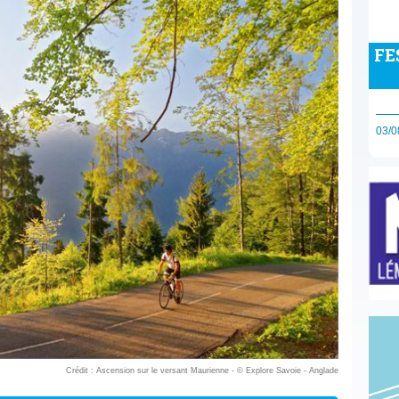
FE
03/0
Crédit : Ascension sur le versant Maurienne - © Explore Savoie - Anglade