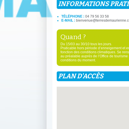
INFORMATIONS PRAT
TÉLÉPHONE :
04 79 56 33 58
E-MAIL :
bienvenue@terresdemaurienne.
Quand ?
Du 15/03 au 30/10 tous les jours.
Praticable hors période d’enneigement et e
fonction des conditions climatiques. Se ren
au préalable auprès de l’Office de tourisme 
conditions du moment.
PLAN D'ACCÈS