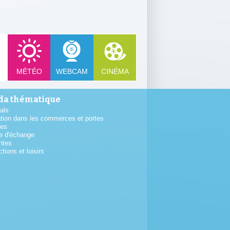
MÉTÉO
WEBCAM
CINÉMA
a thématique
als
tion dans les commerces et portes
tes
e d'échange
ntes
ctions et loisirs