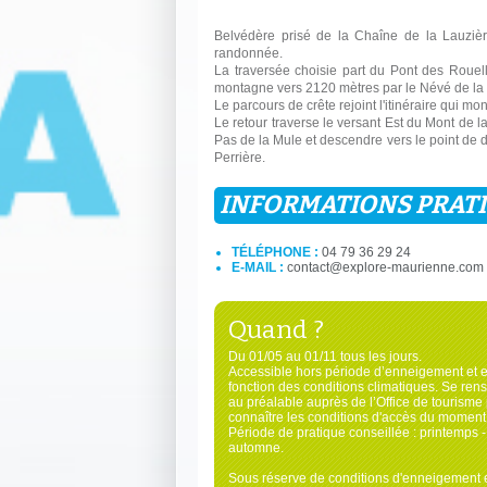
Belvédère prisé de la Chaîne de la Lauzièr
randonnée.
La traversée choisie part du Pont des Rouell
montagne vers 2120 mètres par le Névé de l
Le parcours de crête rejoint l'itinéraire qui mo
Le retour traverse le versant Est du Mont de l
Pas de la Mule et descendre vers le point de d
Perrière.
INFORMATIONS PRAT
TÉLÉPHONE :
04 79 36 29 24
E-MAIL :
contact@explore-maurienne.com
Quand ?
Du 01/05 au 01/11 tous les jours.
Accessible hors période d’enneigement et 
fonction des conditions climatiques. Se ren
au préalable auprès de l’Office de tourisme
connaître les conditions d'accès du moment
Période de pratique conseillée : printemps - 
automne.
Sous réserve de conditions d'enneigement 