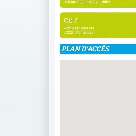
météorologiques favorables.
Où ?
Pont des Rouelles
73220 Montsapey
PLAN D'ACCÈS