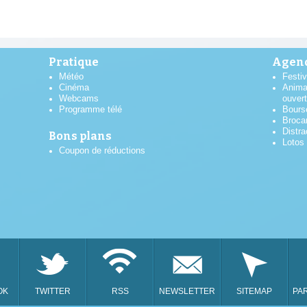
Pratique
Agend
Météo
Festiv
Cinéma
Anima
Webcams
ouver
Programme télé
Bours
Broca
Distra
Bons plans
Lotos
Coupon de réductions
AOÛT
2026
OK
TWITTER
RSS
NEWSLETTER
SITEMAP
PA