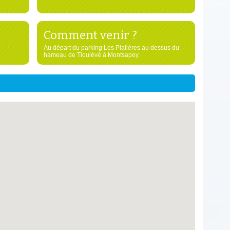
Comment venir ?
Au départ du parking Les Platières au dessus du
hameau de Tioulévé à Montsapey.