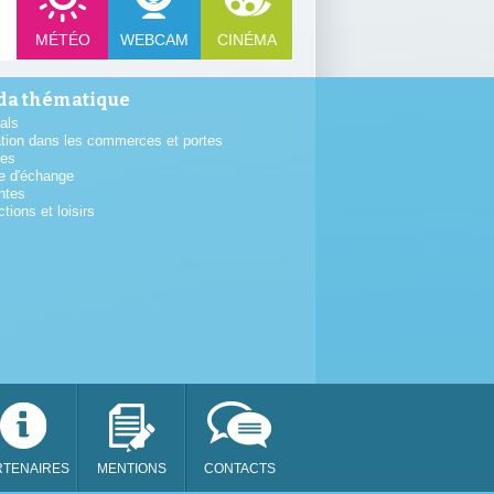
MÉTÉO
WEBCAM
CINÉMA
a thématique
als
tion dans les commerces et portes
tes
e d'échange
ntes
ctions et loisirs
RTENAIRES
MENTIONS
CONTACTS