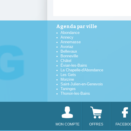
Agenda par ville
Abondance
Annecy
Annemasse
Avoriaz
Bellevaux
Bonneville
Châtel
Évian-les-Bains
La Chapelle-d'Abondance
Les Gets
Morzine
Saint-Julien-en-Genevois
Taninges
Thonon-les-Bains
MON COMPTE
OFFRES
FACEBO