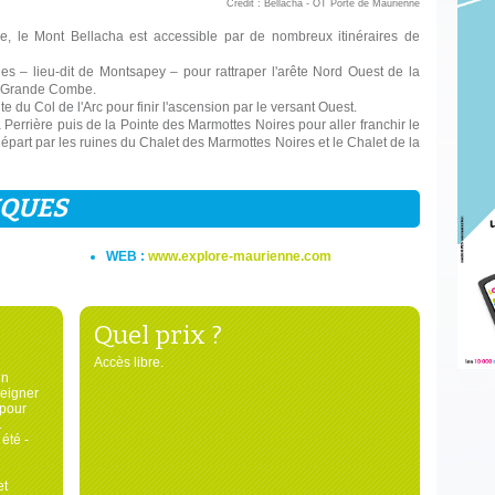
Crédit : Bellacha - OT Porte de Maurienne
e, le Mont Bellacha est accessible par de nombreux itinéraires de
es – lieu-dit de Montsapey – pour rattraper l'arête Nord Ouest de la
a Grande Combe.
nte du Col de l'Arc pour finir l'ascension par le versant Ouest.
a Perrière puis de la Pointe des Marmottes Noires pour aller franchir le
épart par les ruines du Chalet des Marmottes Noires et le Chalet de la
IQUES
WEB :
www.explore-maurienne.com
Quel prix ?
Accès libre.
en
seigner
 pour
.
été -
et