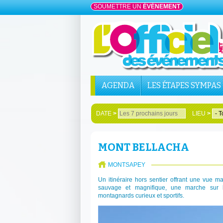
SOUMETTRE UN
ÉVÉNEMENT
AGENDA
LES ÉTAPES SYMPAS
DATE
>
LIEU
>
MONT BELLACHA
MONTSAPEY
Un itinéraire hors sentier offrant une vue m
sauvage et magnifique, une marche sur 
montagnards curieux et sportifs.