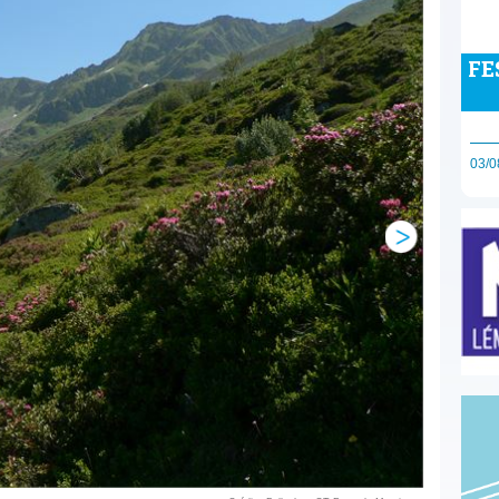
FE
03/0