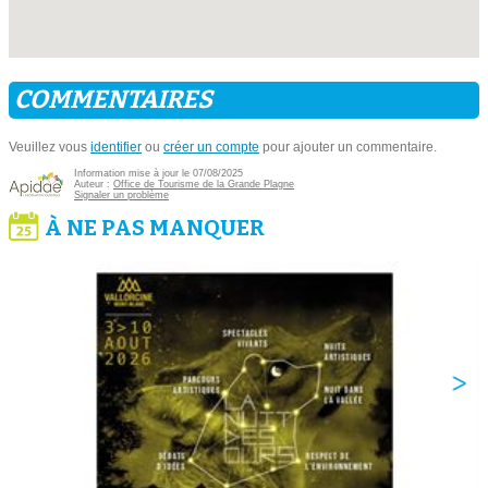
COMMENTAIRES
Veuillez vous
identifier
ou
créer un compte
pour ajouter un commentaire.
Information mise à jour le 07/08/2025
Auteur :
Office de Tourisme de la Grande Plagne
Signaler un problème
À NE PAS MANQUER