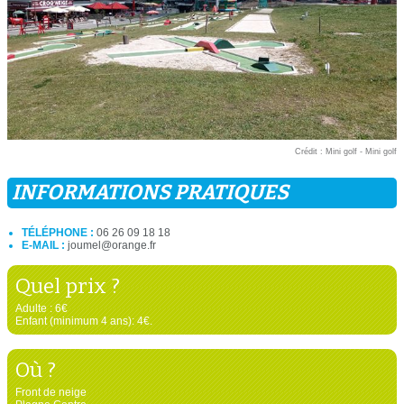
Crédit : Mini golf - Mini golf
INFORMATIONS PRATIQUES
TÉLÉPHONE :
06 26 09 18 18
E-MAIL :
joumel@orange.fr
Quel prix ?
Adulte : 6€
Enfant (minimum 4 ans): 4€.
Où ?
Front de neige