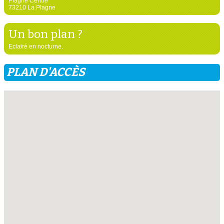
Plagne Centre
73210 La Plagne
Un bon plan ?
Eclairé en nocturne.
PLAN D'ACCÈS