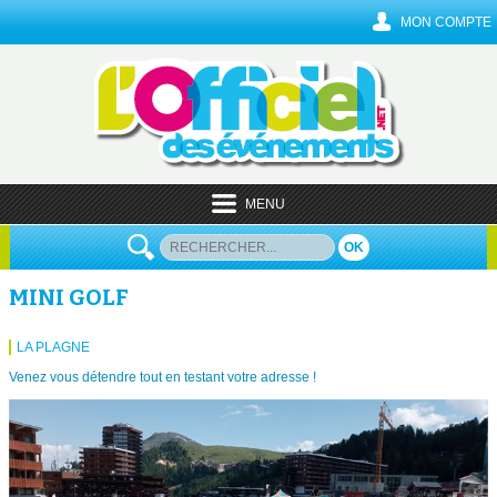
MON COMPTE
MENU
OK
MINI GOLF
LA PLAGNE
Venez vous détendre tout en testant votre adresse !