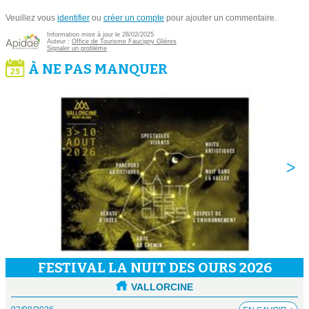
Veuillez vous
identifier
ou
créer un compte
pour ajouter un commentaire.
Information mise à jour le 28/02/2025
Auteur :
Office de Tourisme Faucigny Glières
Signaler un problème
À NE PAS MANQUER
FESTIVAL LA NUIT DES OURS 2026
VALLORCINE