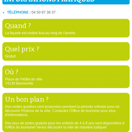
TÉLÉPHONE :
04 50 97 38 37
Quand ?
La façade est visible tout au long de l'année.
Quel prix ?
Gratuit
Où ?
Place de l'Hôtel de ville
74130 Bonneville
Un bon plan ?
Des visites guidées sont proposées pendant la période estivale pour en
découvrir l'histoire de la ville. Contactez l'Office de tourisme pour plus
d'informations.
Des jeux de pistes gratuits pour les enfants de 4 à 8 ans sont disponibles à
l'office du tourisme! Venez découvrir la ville de manière ludique!