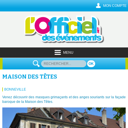
MON COMPTE
MENU
OK
MAISON DES TÊTES
BONNEVILLE
Venez découvrir des masques grimaçants et des anges souriants sur la façade
baroque de la Maison des Têtes.