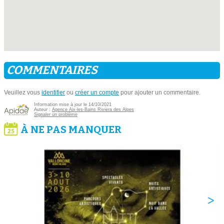
COMMENTAIRES
Veuillez vous
identifier
ou
créer un compte
pour ajouter un commentaire.
Information mise à jour le 14/10/2021
Auteur :
Agence Aix-les-Bains Riviera des Alpes
Signaler un problème
À NE PAS MANQUER