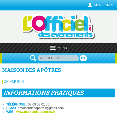
MON COMPTE
MENU
OK
MAISON DES APÔTRES
CHINDRIEUX
INFORMATIONS PRATIQUES
TÉLÉPHONE :
07 69 03 01 60
E-MAIL :
maisondesapotres@gmail.com
WEB :
www.maisondesapotres.fr