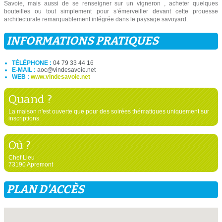
Savoie, mais aussi de se renseigner sur un vigneron , acheter quelques
bouteilles ou tout simplement pour s’émerveiller devant cette prouesse
architecturale remarquablement intégrée dans le paysage savoyard.
INFORMATIONS PRATIQUES
TÉLÉPHONE :
04 79 33 44 16
E-MAIL :
aoc@vindesavoie.net
WEB :
www.vindesavoie.net
Quand ?
La maison n'est ouverte que pour des soirées thématiques uniquement sur
inscriptions.
Où ?
Chef Lieu
73190 Apremont
PLAN D'ACCÈS