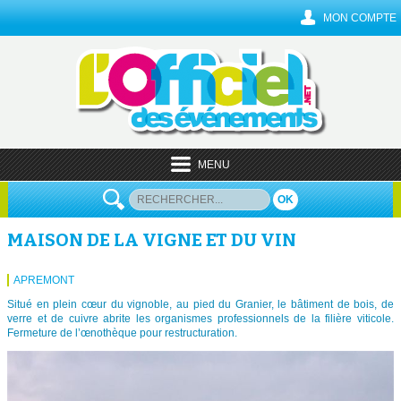
MON COMPTE
MENU
OK
MAISON DE LA VIGNE ET DU VIN
APREMONT
Situé en plein cœur du vignoble, au pied du Granier, le bâtiment de bois, de
verre et de cuivre abrite les organismes professionnels de la filière viticole.
Fermeture de l’œnothèque pour restructuration.