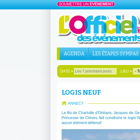
SOUMETTRE UN
ÉVÉNEMENT
AGENDA
LES ÉTAPES SYMPAS
DATE
>
LIEU
>
LOGIS NEUF
ANNECY
Le fils de Charlotte d'Orléans, Jacques de
Princesse de Clèves, fait construire le logis 
aucun élément défensif.