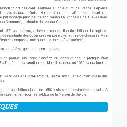
ortant lors des conflits armées au côté du roi de France. Il épouse
 XII, neveu du duc de Guise. Homme d'un grand raffinement, il inspire au
 le personnage principal de son roman La Princesse de Clèves dans
Beau Nemours", le chantre de l'Amour Courtois.
62 et 1571 au château, achève la construction du château. Le logis se
ande régularité des ouvertures en particulier au rez-de-chaussée. A ce
élément composé d'une porte et d'une fenêtre surélevée.
 sa sobriété s'explique de cette manière.
 de paume, une sorte d'ancêtre du tennis et dont la pratique était
 l'arrière de la courtine sud. Mais il est ruiné en 1635, la pratique du
duc Henri de Genevois-Nemours. Trente ans plus tard, bien que le duc
eux.
ntrepris au château jusqu'en 1659 mais sans construction nouvelle. A
ieu de casernement pour les soldats de la Maison de Savoie.
IQUES