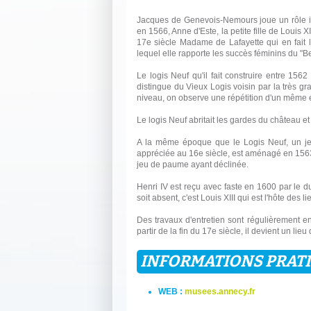
Jacques de Genevois-Nemours joue un rôle imp
en 1566, Anne d'Este, la petite fille de Louis
17e siècle Madame de Lafayette qui en fait
lequel elle rapporte les succès féminins du "
Le logis Neuf qu'il fait construire entre 15
distingue du Vieux Logis voisin par la très gr
niveau, on observe une répétition d'un même 
Le logis Neuf abritait les gardes du château et
A la même époque que le Logis Neuf, un jeu
appréciée au 16e siècle, est aménagé en 1563 à
jeu de paume ayant déclinée.
Henri IV est reçu avec faste en 1600 par le 
soit absent, c'est Louis XIII qui est l'hôte des li
Des travaux d'entretien sont régulièrement e
partir de la fin du 17e siècle, il devient un l
INFORMATIONS PRAT
WEB :
musees.annecy.fr