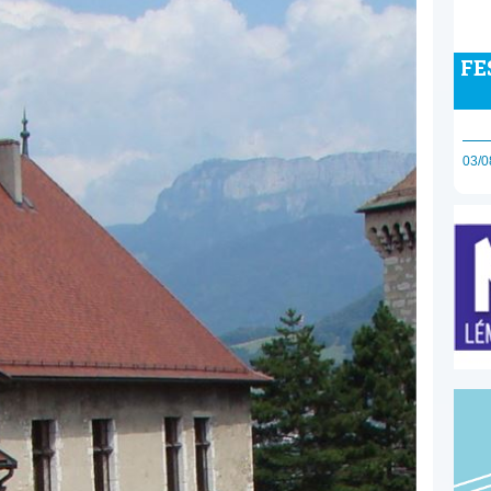
FE
03/0