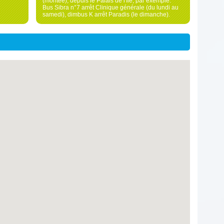
(montée), depuis le Palais de l'Ile, par exemple.
Bus Sibra n°7 arrêt Clinique générale (du lundi au
samedi), dimbus K arrêt Paradis (le dimanche).