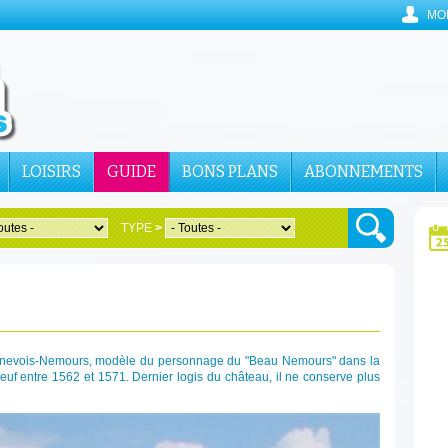
MO
LOISIRS
GUIDE
BONS PLANS
ABONNEMENTS
TYPE
>
 Genevois-Nemours, modèle du personnage du "Beau Nemours" dans la
Neuf entre 1562 et 1571. Dernier logis du château, il ne conserve plus