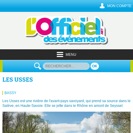
MON COMPTE
MENU
OK
LES USSES
BASSY
Les Usses est une rivière de l'avant-pays savoyard, qui prend sa source dans le
Salève, en Haute-Savoie. Elle se jette dans le Rhône en amont de Seyssel.