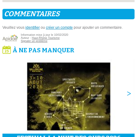
COMMENTAIRES
Veuillez vous
identifier
ou
créer un compte
pour ajouter un commentaire.
Information mise à jour le 10/02/2020
Auteur :
Haut-Rhône Tourisme
Signaler un problème
À NE PAS MANQUER