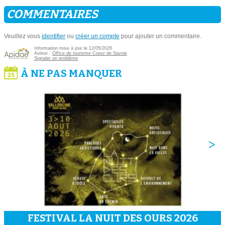
COMMENTAIRES
Veuillez vous
identifier
ou
créer un compte
pour ajouter un commentaire.
Information mise à jour le 12/05/2026
Auteur :
Office de tourisme Coeur de Savoie
Signaler un problème
À NE PAS MANQUER
FESTIVAL LA NUIT DES OURS 2026