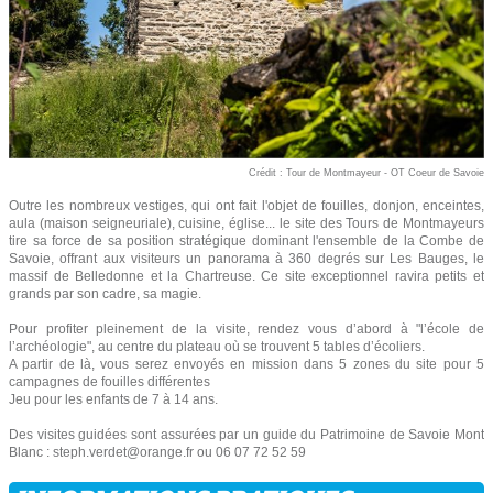
Crédit : Tour de Montmayeur - OT Coeur de Savoie
Outre les nombreux vestiges, qui ont fait l'objet de fouilles, donjon, enceintes,
aula (maison seigneuriale), cuisine, église... le site des Tours de Montmayeurs
tire sa force de sa position stratégique dominant l'ensemble de la Combe de
Savoie, offrant aux visiteurs un panorama à 360 degrés sur Les Bauges, le
massif de Belledonne et la Chartreuse. Ce site exceptionnel ravira petits et
grands par son cadre, sa magie.
Pour profiter pleinement de la visite, rendez vous d’abord à "l’école de
l’archéologie", au centre du plateau où se trouvent 5 tables d’écoliers.
A partir de là, vous serez envoyés en mission dans 5 zones du site pour 5
campagnes de fouilles différentes
Jeu pour les enfants de 7 à 14 ans.
Des visites guidées sont assurées par un guide du Patrimoine de Savoie Mont
Blanc : steph.verdet@orange.fr ou 06 07 72 52 59