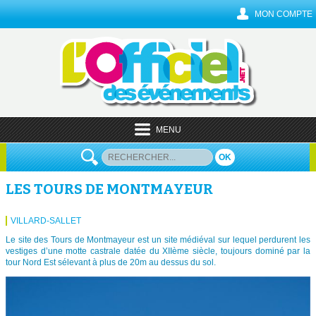
MON COMPTE
MENU
OK
LES TOURS DE MONTMAYEUR
VILLARD-SALLET
Le site des Tours de Montmayeur est un site médiéval sur lequel perdurent les
vestiges d’une motte castrale datée du XIIème siècle, toujours dominé par la
tour Nord Est sélevant à plus de 20m au dessus du sol.