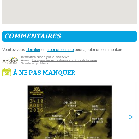
COMMENTAIRES
Veuillez vous
identifier
ou
créer un compte
pour ajouter un commentaire.
Information mise à jour le 19/01/2026
Auteur :
Bourg-en-Bresse Destinations - Office de tourisme
Signaler un problème
À NE PAS MANQUER