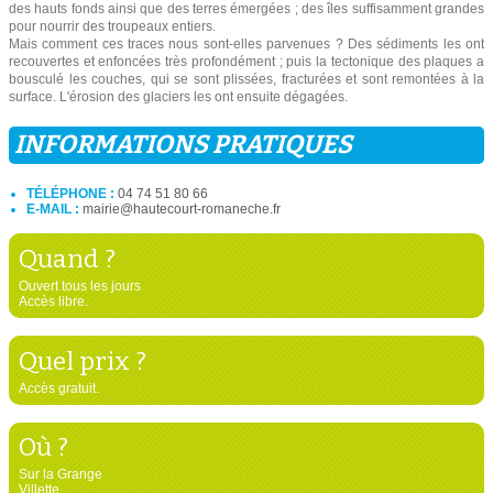
des hauts fonds ainsi que des terres émergées ; des îles suffisamment grandes
pour nourrir des troupeaux entiers.
Mais comment ces traces nous sont-elles parvenues ? Des sédiments les ont
recouvertes et enfoncées très profondément ; puis la tectonique des plaques a
bousculé les couches, qui se sont plissées, fracturées et sont remontées à la
surface. L'érosion des glaciers les ont ensuite dégagées.
INFORMATIONS PRATIQUES
TÉLÉPHONE :
04 74 51 80 66
E-MAIL :
mairie@hautecourt-romaneche.fr
Quand ?
Ouvert tous les jours
Accès libre.
Quel prix ?
Accès gratuit.
Où ?
Sur la Grange
Villette