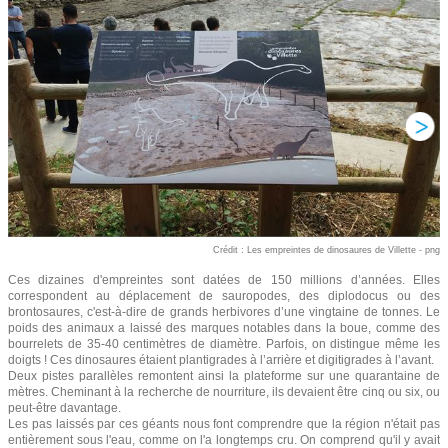
Crédit : Les empreintes de dinosaures de Villette - png
Ces dizaines d'empreintes sont datées de 150 millions d’années. Elles
correspondent au déplacement de sauropodes, des diplodocus ou des
brontosaures, c'est-à-dire de grands herbivores d’une vingtaine de tonnes. Le
poids des animaux a laissé des marques notables dans la boue, comme des
bourrelets de 35-40 centimètres de diamètre. Parfois, on distingue même les
doigts ! Ces dinosaures étaient plantigrades à l’arrière et digitigrades à l’avant.
Deux pistes parallèles remontent ainsi la plateforme sur une quarantaine de
mètres. Cheminant à la recherche de nourriture, ils devaient être cinq ou six, ou
peut-être davantage.
Les pas laissés par ces géants nous font comprendre que la région n'était pas
entièrement sous l'eau, comme on l'a longtemps cru. On comprend qu'il y avait