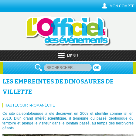
MON COMPTE
MENU
OK
LES EMPREINTES DE DINOSAURES DE
VILLETTE
HAUTECOURT-ROMANÈCHE
Ce site paléontologique a été découvert en 2003 et identifié comme tel en
2010. D'un grand intérêt scientifique, il témoigne du passé géologique du
territoire et plonge le visiteur dans le lointain passé, au temps des herbivores
géants.