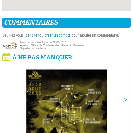
COMMENTAIRES
Veuillez vous
identifier
ou
créer un compte
pour ajouter un commentaire.
Information mise à jour le 22/05/2026
Auteur :
Office de Tourisme des Monts du Genevois
Signaler un problème
À NE PAS MANQUER