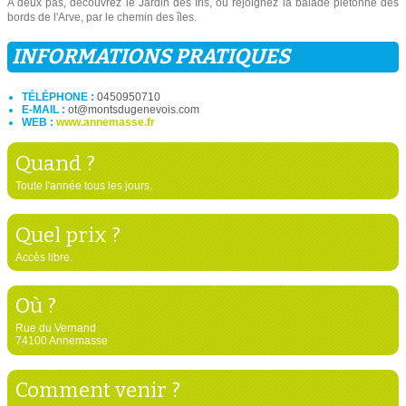
A deux pas, découvrez le Jardin des Iris, ou rejoignez la balade piétonne des
bords de l'Arve, par le chemin des îles.
INFORMATIONS PRATIQUES
TÉLÉPHONE :
0450950710
E-MAIL :
ot@montsdugenevois.com
WEB :
www.annemasse.fr
Quand ?
Toute l'année tous les jours.
Quel prix ?
Accès libre.
Où ?
Rue du Vernand
74100 Annemasse
Comment venir ?