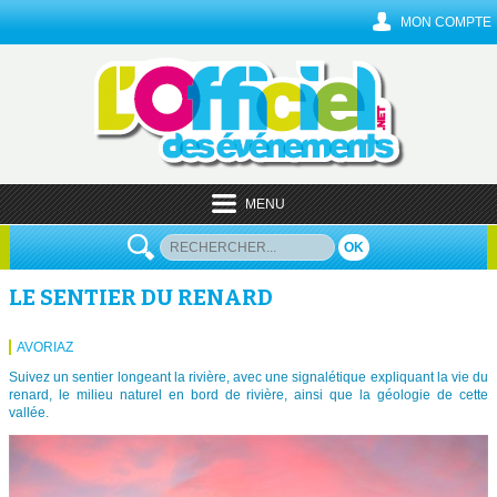
MON COMPTE
MENU
OK
LE SENTIER DU RENARD
AVORIAZ
Suivez un sentier longeant la rivière, avec une signalétique expliquant la vie du
renard, le milieu naturel en bord de rivière, ainsi que la géologie de cette
vallée.