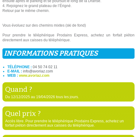
ensuite après le parking et se poursuit le long de la Dranse.
4. Rejoignez le grand plateau de l’Érigné.
Retour par le même chemin.
Vous évoluez sur des chemins mixtes (ski de fond)
Pour prendre le téléphérique Prodains Express, achetez un forfait piéton
directement aux caisses du téléphérique.
INFORMATIONS PRATIQUES
TÉLÉPHONE :
04 50 74 02 11
E-MAIL :
info@avoriaz.com
WEB :
www.avoriaz.com
Quand ?
Du 12/12/2025 au 19/04/2026 tous les jours.
Quel prix ?
Accès libre. Pour prendre le téléphérique Prodains Express, achetez un
forfait piéton directement aux caisses du téléphérique.