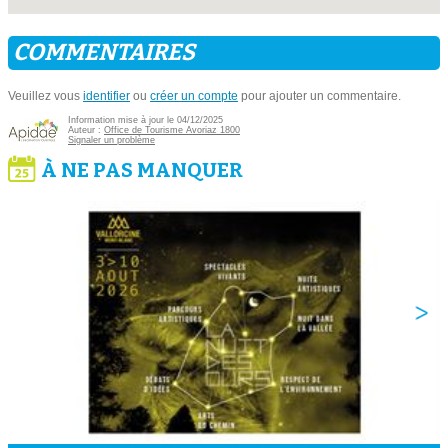
COMMENTAIRES
Veuillez vous
identifier
ou
créer un compte
pour ajouter un commentaire.
Information mise à jour le 04/12/2025
Auteur :
Office de Tourisme Avoriaz 1800
Signaler un problème
À NE PAS MANQUER