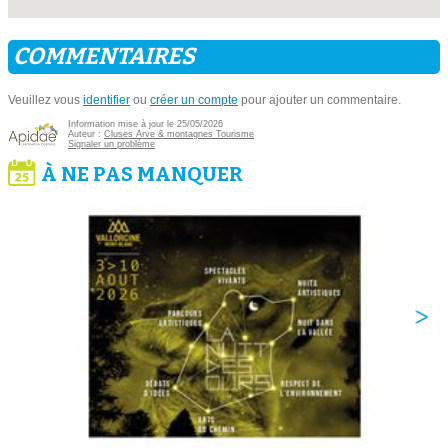
COMMENTAIRES
Veuillez vous
identifier
ou
créer un compte
pour ajouter un commentaire.
Information mise à jour le 25/05/2026
Auteur :
Cluses Arve & montagnes Tourisme
Signaler un problème
À NE PAS MANQUER