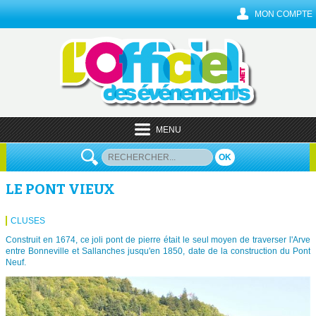
MON COMPTE
MENU
OK
LE PONT VIEUX
CLUSES
Construit en 1674, ce joli pont de pierre était le seul moyen de traverser l'Arve
entre Bonneville et Sallanches jusqu'en 1850, date de la construction du Pont
Neuf.