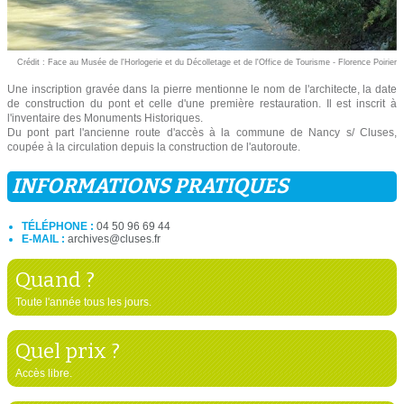
Crédit : Face au Musée de l'Horlogerie et du Décolletage et de l'Office de Tourisme - Florence Poirier
Une inscription gravée dans la pierre mentionne le nom de l'architecte, la date
de construction du pont et celle d'une première restauration. Il est inscrit à
l'inventaire des Monuments Historiques.
Du pont part l'ancienne route d'accès à la commune de Nancy s/ Cluses,
coupée à la circulation depuis la construction de l'autoroute.
INFORMATIONS PRATIQUES
TÉLÉPHONE :
04 50 96 69 44
E-MAIL :
archives@cluses.fr
Quand ?
Toute l'année tous les jours.
Quel prix ?
Accès libre.