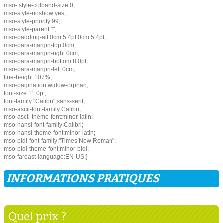
mso-tstyle-colband-size:0;
mso-style-noshow:yes;
mso-style-priority:99;
mso-style-parent:"";
mso-padding-alt:0cm 5.4pt 0cm 5.4pt;
mso-para-margin-top:0cm;
mso-para-margin-right:0cm;
mso-para-margin-bottom:8.0pt;
mso-para-margin-left:0cm;
line-height:107%;
mso-pagination:widow-orphan;
font-size:11.0pt;
font-family:"Calibri",sans-serif;
mso-ascii-font-family:Calibri;
mso-ascii-theme-font:minor-latin;
mso-hansi-font-family:Calibri;
mso-hansi-theme-font:minor-latin;
mso-bidi-font-family:"Times New Roman";
mso-bidi-theme-font:minor-bidi;
mso-fareast-language:EN-US;}
INFORMATIONS PRATIQUES
Quel prix ?