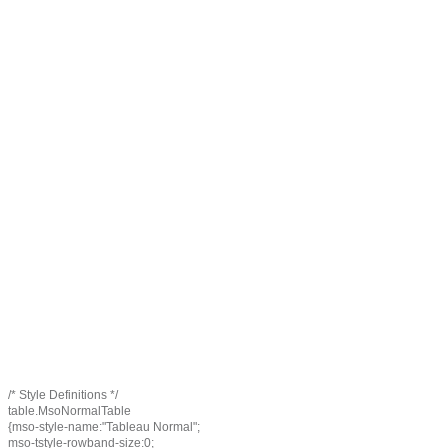
/* Style Definitions */
table.MsoNormalTable
{mso-style-name:"Tableau Normal";
mso-tstyle-rowband-size:0;