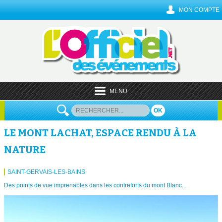
MON COMPTE
MENU
OK
LE MONT LACHAT, ESPACE RENDU À LA
NATURE
SAINT-GERVAIS-LES-BAINS
Des points de vue imprenables dans les contreforts du mont Blanc...