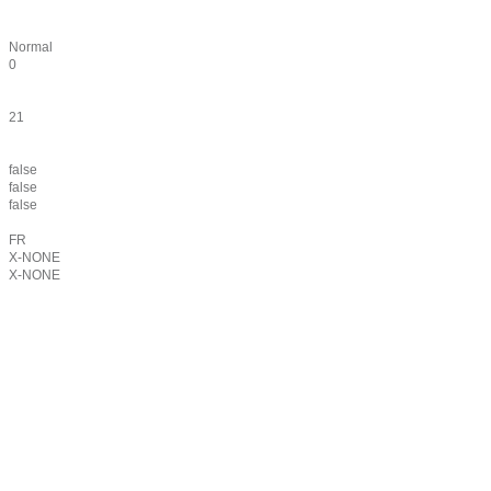
Normal
0
21
false
false
false
FR
X-NONE
X-NONE