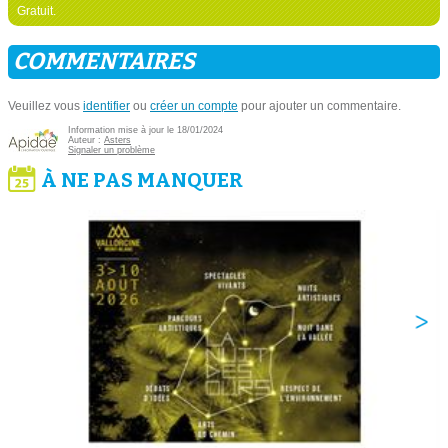
Gratuit.
COMMENTAIRES
Veuillez vous
identifier
ou
créer un compte
pour ajouter un commentaire.
Information mise à jour le 18/01/2024
Auteur :
Asters
Signaler un problème
À NE PAS MANQUER