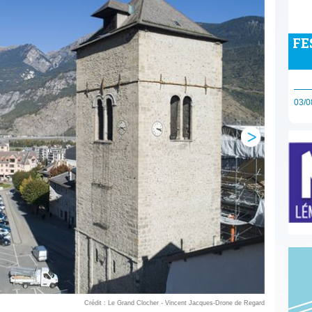
FE
03/0
Crédit : Le Grand Clocher - Vincent Jacques-Drone de Regard