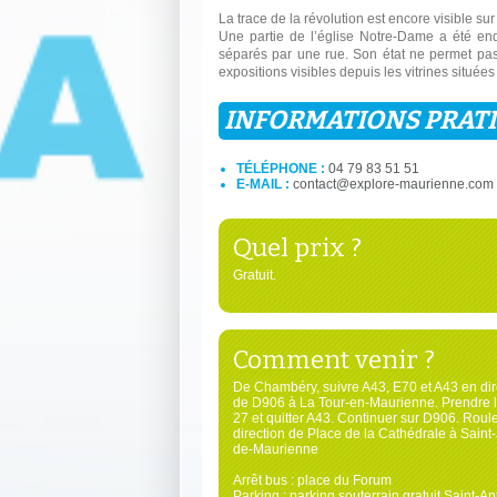
La trace de la révolution est encore visible sur
Une partie de l’église Notre-Dame a été en
séparés par une rue. Son état ne permet pas 
expositions visibles depuis les vitrines situées
INFORMATIONS PRAT
TÉLÉPHONE :
04 79 83 51 51
E-MAIL :
contact@explore-maurienne.com
Quel prix ?
Gratuit.
Comment venir ?
De Chambéry, suivre A43, E70 et A43 en dir
de D906 à La Tour-en-Maurienne. Prendre la
27 et quitter A43. Continuer sur D906. Roul
direction de Place de la Cathédrale à Saint
de-Maurienne
Arrêt bus : place du Forum
Parking : parking souterrain gratuit Saint-An