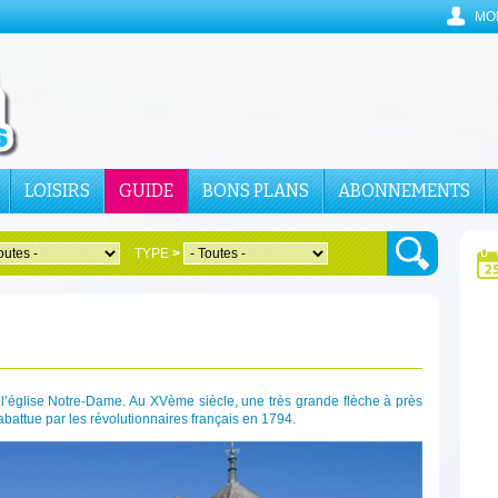
MO
LOISIRS
GUIDE
BONS PLANS
ABONNEMENTS
TYPE
>
e l’église Notre-Dame. Au XVème siècle, une très grande flèche à près
 abattue par les révolutionnaires français en 1794.