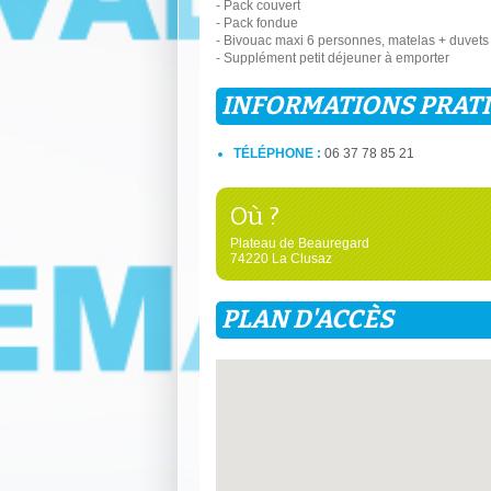
- Pack couvert
- Pack fondue
- Bivouac maxi 6 personnes, matelas + duvets 
- Supplément petit déjeuner à emporter
INFORMATIONS PRAT
TÉLÉPHONE :
06 37 78 85 21
Où ?
Plateau de Beauregard
74220 La Clusaz
PLAN D'ACCÈS