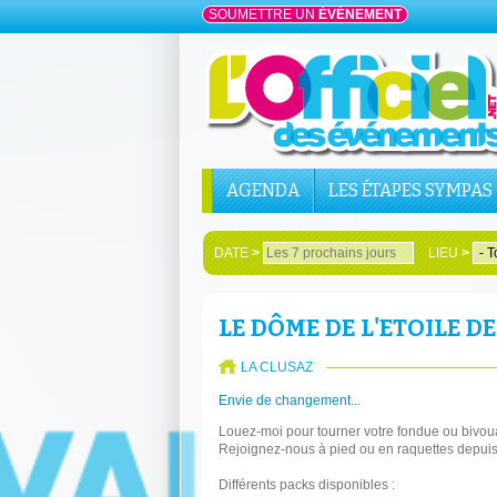
SOUMETTRE UN
ÉVÉNEMENT
AGENDA
LES ÉTAPES SYMPAS
DATE
>
LIEU
>
LE DÔME DE L'ETOILE D
LA CLUSAZ
Envie de changement...
Louez-moi pour tourner votre fondue ou bivoua
Rejoignez-nous à pied ou en raquettes depuis 
Différents packs disponibles :