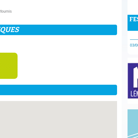
fournis
FE
IQUES
03/0