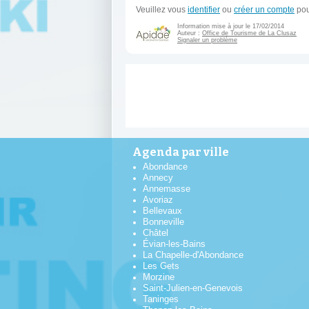
Veuillez vous
identifier
ou
créer un compte
pou
Information mise à jour le 17/02/2014
Auteur :
Office de Tourisme de La Clusaz
Signaler un problème
Agenda par ville
Abondance
Annecy
Annemasse
Avoriaz
Bellevaux
Bonneville
Châtel
Évian-les-Bains
La Chapelle-d'Abondance
Les Gets
Morzine
Saint-Julien-en-Genevois
Taninges