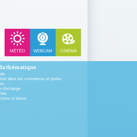
MÉTÉO
WEBCAM
CINÉMA
a thématique
als
tion dans les commerces et portes
tes
e d'échange
ntes
ctions et loisirs