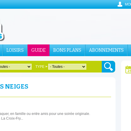
MO
LOISIRS
GUIDE
BONS PLANS
ABONNEMENTS
TYPE
>
ES NEIGES
quer, en famille ou entre amis pour une soirée originale.
La Croix-Fry...