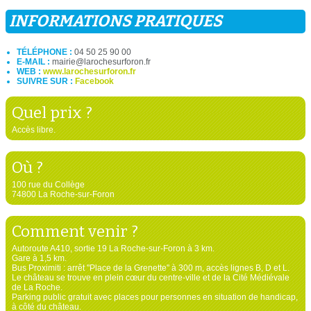
INFORMATIONS PRATIQUES
TÉLÉPHONE :
04 50 25 90 00
E-MAIL :
mairie@larochesurforon.fr
WEB :
www.larochesurforon.fr
SUIVRE SUR :
Facebook
Quel prix ?
Accès libre.
Où ?
100 rue du Collège
74800 La Roche-sur-Foron
Comment venir ?
Autoroute A410, sortie 19 La Roche-sur-Foron à 3 km.
Gare à 1,5 km.
Bus Proximiti : arrêt "Place de la Grenette" à 300 m, accès lignes B, D et L.
Le château se trouve en plein cœur du centre-ville et de la Cité Médiévale
de La Roche.
Parking public gratuit avec places pour personnes en situation de handicap,
à côté du château.