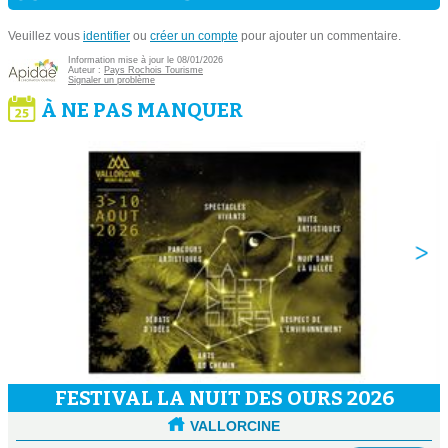
Veuillez vous
identifier
ou
créer un compte
pour ajouter un commentaire.
Information mise à jour le 08/01/2026
Auteur :
Pays Rochois Tourisme
Signaler un problème
À NE PAS MANQUER
FESTIVAL LA NUIT DES OURS 2026
VALLORCINE