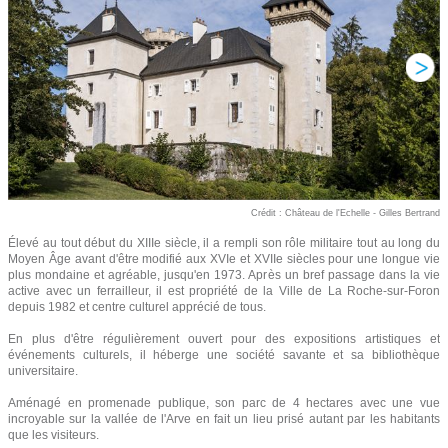
Crédit : Château de l'Echelle - Gilles Bertrand
Élevé au tout début du XIIIe siècle, il a rempli son rôle militaire tout au long du
Moyen Âge avant d'être modifié aux XVIe et XVIIe siècles pour une longue vie
plus mondaine et agréable, jusqu'en 1973. Après un bref passage dans la vie
active avec un ferrailleur, il est propriété de la Ville de La Roche-sur-Foron
depuis 1982 et centre culturel apprécié de tous.
En plus d'être régulièrement ouvert pour des expositions artistiques et
événements culturels, il héberge une société savante et sa bibliothèque
universitaire.
Aménagé en promenade publique, son parc de 4 hectares avec une vue
incroyable sur la vallée de l'Arve en fait un lieu prisé autant par les habitants
que les visiteurs.