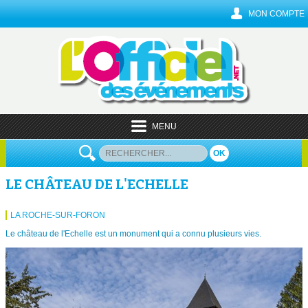
MON COMPTE
MENU
OK
LE CHÂTEAU DE L'ECHELLE
LA ROCHE-SUR-FORON
Le château de l'Echelle est un monument qui a connu plusieurs vies.