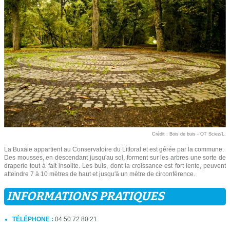
Crédit : Bois de buis - OT Sciez/L.
La Buxaie appartient au Conservatoire du Littoral et est gérée par la commune.
Des mousses, en descendant jusqu'au sol, forment sur les arbres une sorte de
draperie tout à fait insolite. Les buis, dont la croissance est fort lente, peuvent
atteindre 7 à 10 mètres de haut et jusqu'à un mètre de circonférence.
INFORMATIONS PRATIQUES
TÉLÉPHONE :
04 50 72 80 21