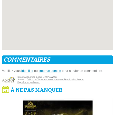
COMMENTAIRES
Veuillez vous
identifier
ou
créer un compte
pour ajouter un commentaire.
Information mise à jour le 02/03/2018
Auteur :
Office de Tourisme intercommunal Destination Léman
Signaler un problème
À NE PAS MANQUER