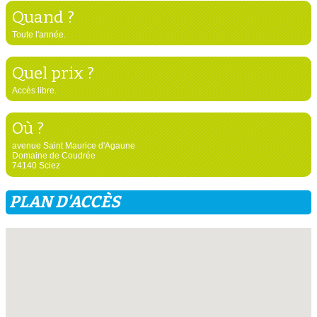
Quand ?
Toute l'année.
Quel prix ?
Accès libre.
Où ?
avenue Saint Maurice d'Agaune
Domaine de Coudrée
74140 Sciez
PLAN D'ACCÈS