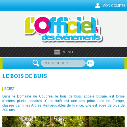
MON COMPTE
MENU
OK
LE BOIS DE BUIS
SCIEZ
Dans le Domaine de Coudrée, le bois de buis, appelé buxaie, est formé
d'arbres pluricentenaires. Cette forêt est une des principales en Europe,
classée parmi les Arbres Remarquables de France. Elle est âgée de plus de
300 ans.