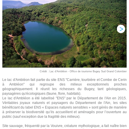
Crédit : Lac d'Ambléon - Office de tourisme Bugey Sud Grand Colombier
Le lac d'Ambléon fait partie du site ENS "Carrière, tourbière et Combe de Cerin
à Ambléon" qui regroupe des milieux exceptionnels proches
géographiquement. Il réunit les richesses du Bugey, tant géologiques,
paysagères qu'écologiques (faune, flore, habitats).
Le lac d'Ambléon a été labellisé "ENS" par le Département de l'Ain en 2015.
Véritables joyaux naturels et paysagers du Département de l'Ain, les sites
bénéficiant du label ENS « Espaces naturels sensibles » sont gérés de manière
à préserver la biodiversité qu’ils accueillent et aménagés pour l’ouverture au
public (sauf exception due la fragilité des milieux).
Site sauvage, fréquenté par la Vouivre, créature mythologique, a fait naître bien