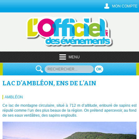
MON COMPTE
MENU
OK
LAC D'AMBLÉON, ENS DE L'AIN
AMBLÉON
Ce lac de montagne circulaire, situé à 712 m d’altitude, entouré de sapins est
réputé comme l’un des plus beaux de la région. On prétend apercevoir, au fond
de ses eaux verdâtres, des sapins engloutis.