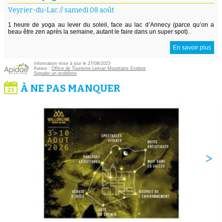
Veyrier-du-Lac
//
samedi 08 août
1 heure de yoga au lever du soleil, face au lac d’Annecy (parce qu’on a
beau être zen après la semaine, autant le faire dans un super spot).
En savoir plus
Information mise à jour le 27/08/2023
Auteur :
Office de Tourisme Leman Mountains Explore
Signaler un problème
À NE PAS MANQUER