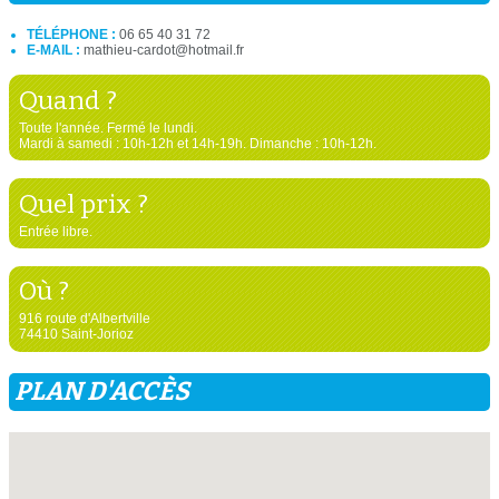
TÉLÉPHONE :
06 65 40 31 72
E-MAIL :
mathieu-cardot@hotmail.fr
Quand ?
Toute l'année. Fermé le lundi.
Mardi à samedi : 10h-12h et 14h-19h. Dimanche : 10h-12h.
Quel prix ?
Entrée libre.
Où ?
916 route d'Albertville
74410 Saint-Jorioz
PLAN D'ACCÈS