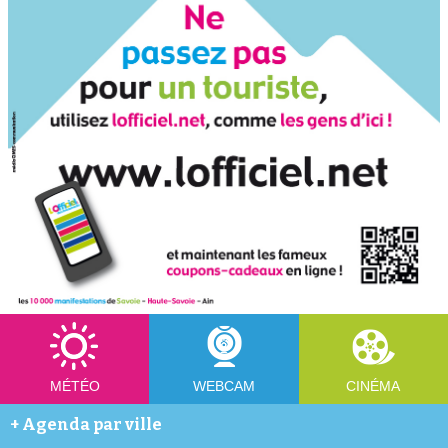
MÉTÉO
WEBCAM
CINÉMA
+
Agenda par ville