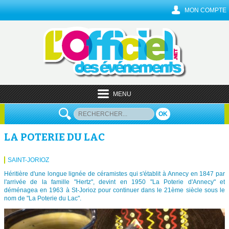
MON COMPTE
MENU
OK
LA POTERIE DU LAC
SAINT-JORIOZ
Héritière d'une longue lignée de céramistes qui s'établit à Annecy en 1847 par
l'arrivée de la famille "Hertz", devint en 1950 "La Poterie d'Annecy" et
déménagea en 1963 à St-Jorioz pour continuer dans le 21ème siècle sous le
nom de "La Poterie du Lac".