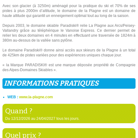
Avec son glacier (à 3250m) aménagé pour la pratique du ski et 70% de ses
pistes à plus 2000m d’altitude, le domaine de la Plagne est un domaine de
haute altitude qui garantit un enneigement optimal tout au long de la saison.
Depuis 2003, le domaine skiable Paradiski® relie La Plagne aux Arcs/Peisey-
Vallandry grâce au téléphérique le Vanoise Express. Ce dernier permet de
relier les deux domaines en 4 minutes en effectuant une traversée de 1824m à
380m au-dessus de la vallée sans pylône.
Le domaine Paradiski® donne ainsi accès aux skieurs de la Plagne à un total
de 425km de pistes variées pour des expériences uniques chaque jour.
« la Marque PARADISKI® est une marque déposée propriété de Compagnie
des Alpes-Domaines Skiables ».
INFORMATIONS PRATIQUES
WEB :
www.la-plagne.com
Quand ?
Du 12/12/2026 au 24/04/2027 tous les jours.
Quel prix ?