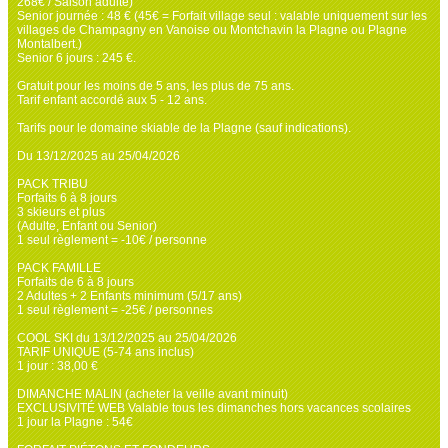
268€ / Saison adulte)
Senior journée : 48 € (45€ = Forfait village seul : valable uniquement sur les
villages de Champagny en Vanoise ou Montchavin la Plagne ou Plagne
Montalbert.)
Senior 6 jours : 245 €.
Gratuit pour les moins de 5 ans, les plus de 75 ans.
Tarif enfant accordé aux 5 - 12 ans.
Tarifs pour le domaine skiable de la Plagne (sauf indications).
Du 13/12/2025 au 25/04/2026
PACK TRIBU
Forfaits 6 à 8 jours
3 skieurs et plus
(Adulte, Enfant ou Senior)
1 seul règlement = -10€ / personne
PACK FAMILLE
Forfaits de 6 à 8 jours
2 Adultes + 2 Enfants minimum (5/17 ans)
1 seul règlement = -25€ / personnes
COOL SKI du 13/12/2025 au 25/04/2026
TARIF UNIQUE (5-74 ans inclus)
1 jour : 38,00 €
DIMANCHE MALIN (acheter la veille avant minuit)
EXCLUSIVITÉ WEB Valable tous les dimanches hors vacances scolaires
1 jour la Plagne : 54€