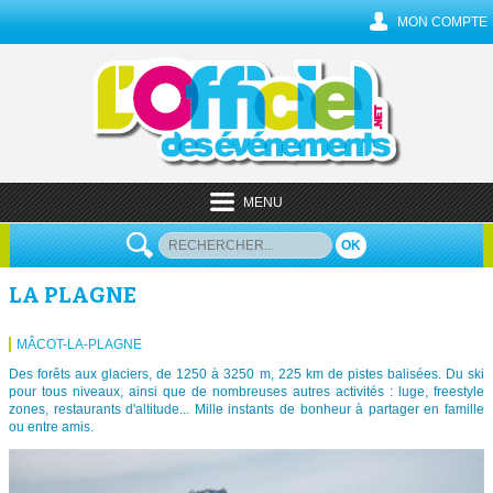
MON COMPTE
MENU
OK
LA PLAGNE
MÂCOT-LA-PLAGNE
Des forêts aux glaciers, de 1250 à 3250 m, 225 km de pistes balisées. Du ski
pour tous niveaux, ainsi que de nombreuses autres activités : luge, freestyle
zones, restaurants d'altitude... Mille instants de bonheur à partager en famille
ou entre amis.