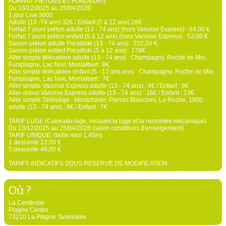
FORFAIT PIÉTONS ET FONDEURS
Du 13/12/2025 au 25/04/2026
1 jour Live 3000
Adulte (13 -74 ans) 32€ / Enfant (5 à 12 ans) 26€
Forfait 7 jours piéton adulte (13 - 74 ans) (hors Vanoise Express) : 64,00 €
Forfait 7 jours piéton enfant (5 à 12 ans) (hors Vanoise Express) : 52,00 €
Saison piéton adulte Paradiski (13 - 74 ans) : 222,00 €
Saison piéton enfant Paradiski (5 à 12 ans) : 178€
Aller simple télécabine adulte (13 - 74 ans) : Champagny, Roche de Mio,
Funiplagne, Lac Noir, Montalbert : 8€
Aller simple télécabine enfant (5 - 12 ans ans) : Champagny, Roche de Mio,
Funiplagne, Lac Noir, Montalbert : 7€
Aller simple Vanoise Express adulte (13 - 74 ans) : 9€ / Enfant : 8€
Aller-retour Vanoise Express adulte (13 - 74 ans) : 16€ / Enfant : 13€
Aller simple Télésiège : Montchavin, Pierres Blanches, La Roche, 1800 :
adulte (13 - 74 ans) : 8€ / Enfant : 7€
TARIF LUGE (Colorado luge, incluant la luge et la remontée mécanique)
Du 13/12/2025 au 25/04/2026 (selon conditions d'enneigement)
TARIF UNIQUE. (taille mini 1,40m)
1 descente 12,00 €
5 descente 48,00 €
TARIFS INDICATIFS SOUS RESERVE DE MODIFICATION.
Où ?
La Cembraie
Plagne Centre
73210 La Plagne Tarentaise