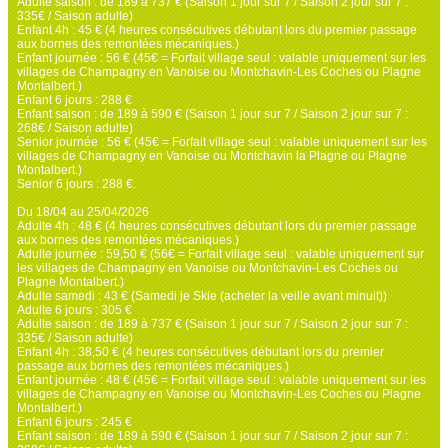
Adulte saison : de 189 à 737 € (Saison 1 jour sur 7 / Saison 2 jour sur 7 :
335€ / Saison adulte)
Enfant 4h : 45 € (4 heures consécutives débutant lors du premier passage
aux bornes des remontées mécaniques.)
Enfant journée : 56 € (45€ = Forfait village seul : valable uniquement sur les
villages de Champagny en Vanoise ou Montchavin-Les Coches ou Plagne
Montalbert.)
Enfant 6 jours : 288 €
Enfant saison : de 189 à 590 € (Saison 1 jour sur 7 / Saison 2 jour sur 7 :
268€ / Saison adulte)
Senior journée : 56 € (45€ = Forfait village seul : valable uniquement sur les
villages de Champagny en Vanoise ou Montchavin la Plagne ou Plagne
Montalbert.)
Senior 6 jours : 288 €.
Du 18/04 au 25/04/2026
Adulte 4h : 48 € (4 heures consécutives débutant lors du premier passage
aux bornes des remontées mécaniques.)
Adulte journée : 59,50 € (56€ = Forfait village seul : valable uniquement sur
les villages de Champagny en Vanoise ou Montchavin-Les Coches ou
Plagne Montalbert.)
Adulte samedi : 43 € (Samedi je Skie (acheter la veille avant minuit))
Adulte 6 jours : 305 €
Adulte saison : de 189 à 737 € (Saison 1 jour sur 7 / Saison 2 jour sur 7 :
335€ / Saison adulte)
Enfant 4h : 38,50 € (4 heures consécutives débutant lors du premier
passage aux bornes des remontées mécaniques.)
Enfant journée : 48 € (45€ = Forfait village seul : valable uniquement sur les
villages de Champagny en Vanoise ou Montchavin-Les Coches ou Plagne
Montalbert.)
Enfant 6 jours : 245 €
Enfant saison : de 189 à 590 € (Saison 1 jour sur 7 / Saison 2 jour sur 7 :