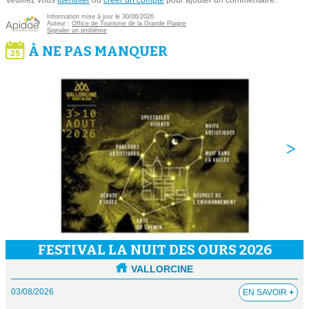
Veuillez vous
identifier
ou
créer un compte
pour ajouter un commentaire.
Information mise à jour le 30/06/2026
Auteur :
Office de Tourisme de la Grande Plagne
Signaler un problème
À NE PAS MANQUER
FESTIVAL LA NUIT DES OURS 2026
VALLORCINE
03/08/2026
EN SAVOIR
+