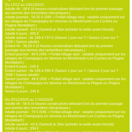
Du 13/12 au 19/12/2025
Adulte 4h : 48 € (4 heures consécutives débutant lors du premier passage
aux bornes des remontées mécaniques.)
Adulte journée : 59,50 € (56€ = Forfait village seul : valable uniquement sur
les villages de Champagny en Vanoise ou Montchavin-Les Coches ou
Plagne Montalbert.)
Adulte samedi : 43 € (Samedi je Skie (acheter la veille avant minuit))
Adulte 6 jours : 305 €
Adulte saison : de 189 à 737 € (Saison 1 jour sur 7 / Saison 2 jour sur 7 :
335€ / Saison adulte)
Enfant 4h : 38,50 € (4 heures consécutives débutant lors du premier
passage aux bornes des remontées mécaniques.)
Enfant journée : 48 € (45€ = Forfait village seul : valable uniquement sur les
villages de Champagny en Vanoise ou Montchavin-Les Coches ou Plagne
Montalbert.)
Enfant 6 jours : 245 €
Enfant saison : de 189 à 590 € (Saison 1 jour sur 7 / Saison 2 jour sur 7 :
268€ / Saison adulte)
Senior journée : 48 € (45€ = Forfait village seul : valable uniquement sur les
villages de Champagny en Vanoise ou Montchavin la Plagne ou Plagne
Montalbert.)
Senior 6 jours : 245 €.
Du 20/12/2025 au 17/04/2026
Adulte 4h : 56 € (4 heures consécutives débutant lors du premier passage
aux bornes des remontées mécaniques.)
Adulte journée : 70 € (56€ = Forfait village seul : valable uniquement sur les
villages de Champagny en Vanoise ou Montchavin-Les Coches ou Plagne
Montalbert.)
Adulte samedi : 43 € (Samedi je Skie (acheter la veille avant minuit))
Adulte 6 jours : 359 €