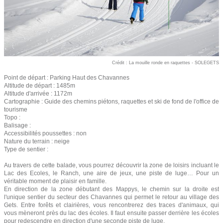
Crédit : La mouille ronde en raquettes - SOLEGETS
Point de départ : Parking Haut des Chavannes
Altitude de départ : 1485m
Altitude d'arrivée : 1172m
Cartographie : Guide des chemins piétons, raquettes et ski de fond de l'office de
tourisme
Topo :
Balisage :
Accessibilités poussettes : non
Nature du terrain : neige
Type de sentier :
Au travers de cette balade, vous pourrez découvrir la zone de loisirs incluant le
Lac des Ecoles, le Ranch, une aire de jeux, une piste de luge… Pour un
véritable moment de plaisir en famille.
En direction de la zone débutant des Mappys, le chemin sur la droite est
l'unique sentier du secteur des Chavannes qui permet le retour au village des
Gets. Entre forêts et clairières, vous rencontrerez des traces d'animaux, qui
vous mèneront près du lac des écoles. Il faut ensuite passer derrière les écoles
pour redescendre en direction d'une seconde piste de luge.