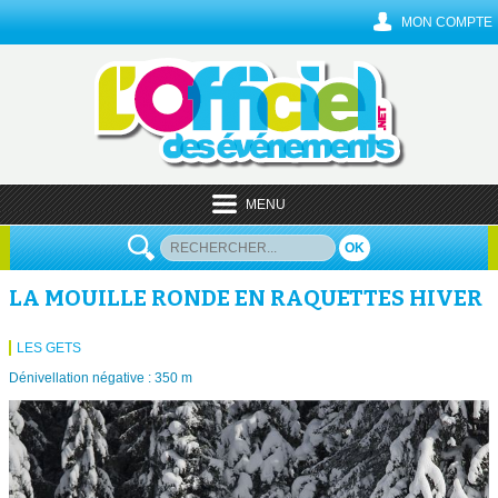
MON COMPTE
MENU
OK
LA MOUILLE RONDE EN RAQUETTES HIVER
LES GETS
Dénivellation négative : 350 m