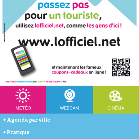
MÉTÉO
WEBCAM
CINÉMA
+
Agenda par ville
Abondance
+
Pratique
Annecy