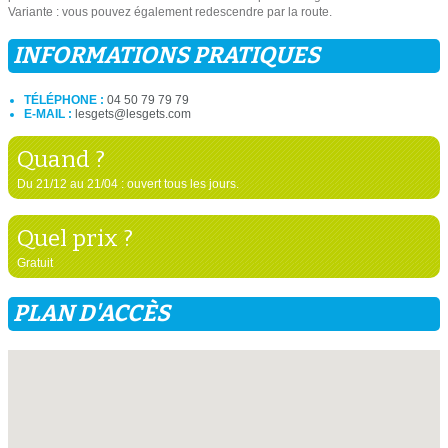
Variante : vous pouvez également redescendre par la route.
INFORMATIONS PRATIQUES
TÉLÉPHONE :
04 50 79 79 79
E-MAIL :
lesgets@lesgets.com
Quand ?
Du 21/12 au 21/04 : ouvert tous les jours.
Quel prix ?
Gratuit
PLAN D'ACCÈS