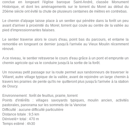
conclue en longeant l'église baroque Saint-André, classée Monument
Historique, et dont les aménagements sur le torrent du Morel au début du
20ème siècle ont évité la chute de plusieurs centaines de mètres en contrebas.
Le chemin d'alpage laisse place à un sentier qui pénètre dans la forêt un peu
avant d'arriver à proximité du Morel, torrent qui coule au centre de la vallée au
pied d'impressionnantes falaises.
Le sentier traverse alors le cours d'eau, point bas du parcours, et entame la
remontée en longeant ce dernier jusqu'à l'arrivée au Vieux Moulin récemment
rénové.
A ce niveau, le sentier retraverse le cours d'eau grâce à un pont et emprunte un
chemin agricole qui va le conduire jusqu'à la sortie de la forêt.
Un nouveau petit passage sur la route permet aux randonneurs de traverser le
Villaret, autre village typique de la vallée, avant de rejoindre un large chemin à
travers les prairies de pente qu'ils ne quitteront plus jusqu'à l'arrivée à la station
de Doucy.
Environnement : forêt de feuillus, prairie, torrent
Points d'intérêts : villages savoyards typiques, moulin ancien, activités
pastorales, panorama sur les sommets de la Vanoise
Difficulté : aucune difficulté particulière
Distance totale : 9,5 km
Dénivelé+ total : 470 m
Temps estimé : 4h30