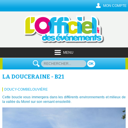
MON COMPTE
MENU
OK
LA DOUCERAINE - B21
DOUCY-COMBELOUVIÈRE
Cette boucle vous immergera dans les différents environnements et milieux de
la vallée du Morel sur son versant ensoleillé.