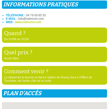
INFORMATIONS PRATIQUES
TÉLÉPHONE :
04 79 09 85 55
E-MAIL :
info@valmorel.com
WEB :
www.valmorel.com
Quand ?
Du 01/06 au 31/10.
Quel prix ?
Accès libre.
Comment venir ?
Le départ de la boucle se fait en station de Doucy, face à l'Office de
Tourisme, de l'autre côté de la route.
PLAN D'ACCÈS