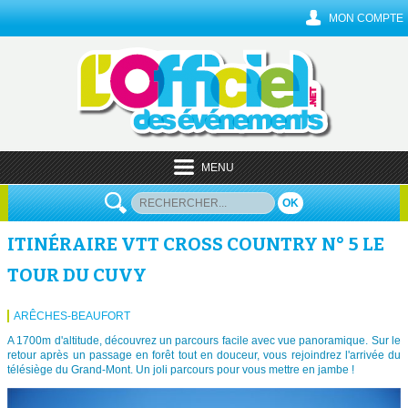
MON COMPTE
MENU
OK
ITINÉRAIRE VTT CROSS COUNTRY N° 5 LE
TOUR DU CUVY
ARÊCHES-BEAUFORT
A 1700m d'altitude, découvrez un parcours facile avec vue panoramique. Sur le
retour après un passage en forêt tout en douceur, vous rejoindrez l'arrivée du
télésiège du Grand-Mont. Un joli parcours pour vous mettre en jambe !