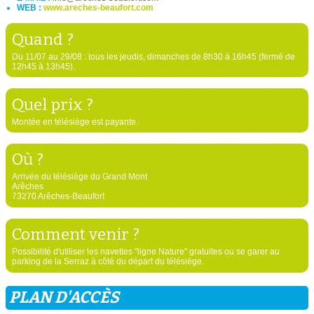
WEB :
www.areches-beaufort.com
Quand ?
Du 11/07 au 29/08 : tous les jeudis, dimanches de 8h30 à 16h45 (fermé de
12h45 à 13h45).
Quel prix ?
Montée en télésiège est payante.
Où ?
Arrivée du télésiège du Grand Mont
Arêches
73270 Arêches-Beaufort
Comment venir ?
Possibilité d'utiliser les navettes "ligne Nature" gratuites ou se garer au
parking de la Serraz à côté du départ du télésiège.
PLAN D'ACCÈS