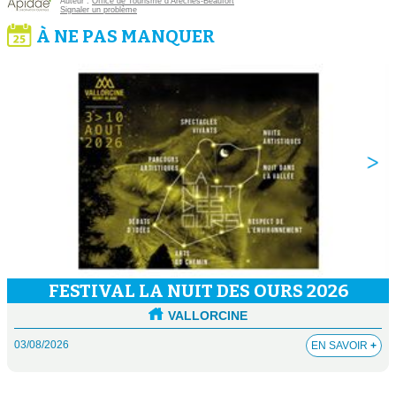
Auteur :
Office de Tourisme d'Arêches-Beaufort
Signaler un problème
À NE PAS MANQUER
FESTIVAL LA NUIT DES OURS 2026
VALLORCINE
03/08/2026
EN SAVOIR
+