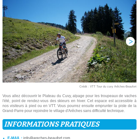
Crédit : VTT Tour du cuvy Arêches-Beaufort
Vous allez découvrir le Plateau du Cuvy, alpage pour les troupeaux de vaches
l'été, point de rendez-vous des skieurs en hiver. Cet espace est accessible à
nos visiteurs à pied ou en VTT. Vous pourrez ensuite emprunter la piste de la
Grand-Parre pour rejoindre le village d'Arêches sans difficulté technique.
INFORMATIONS PRATIQUES
E-MAIL :
info@areches-beaufort.com