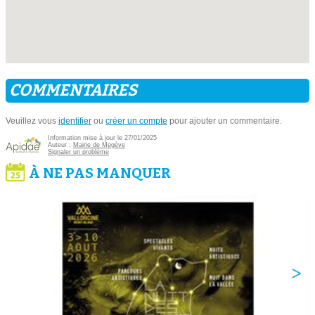
COMMENTAIRES
Veuillez vous
identifier
ou
créer un compte
pour ajouter un commentaire.
Information mise à jour le 27/01/2025
Auteur :
Mairie de Megève
Signaler un problème
À NE PAS MANQUER