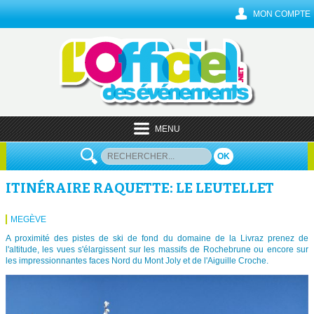
MON COMPTE
MENU
OK
ITINÉRAIRE RAQUETTE: LE LEUTELLET
MEGÈVE
A proximité des pistes de ski de fond du domaine de la Livraz prenez de
l'altitude, les vues s'élargissent sur les massifs de Rochebrune ou encore sur
les impressionnantes faces Nord du Mont Joly et de l'Aiguille Croche.