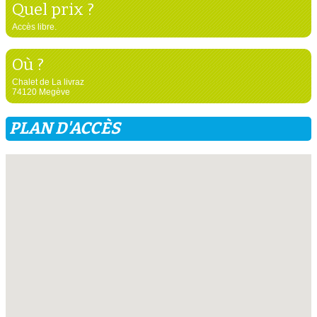
Quel prix ?
Accès libre.
Où ?
Chalet de La livraz
74120 Megève
PLAN D'ACCÈS