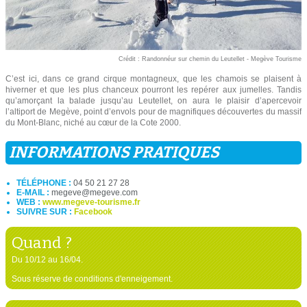
Crédit : Randonnéur sur chemin du Leutellet - Megève Tourisme
C’est ici, dans ce grand cirque montagneux, que les chamois se plaisent à
hiverner et que les plus chanceux pourront les repérer aux jumelles. Tandis
qu’amorçant la balade jusqu’au Leutellet, on aura le plaisir d’apercevoir
l’altiport de Megève, point d’envols pour de magnifiques découvertes du massif
du Mont-Blanc, niché au cœur de la Cote 2000.
INFORMATIONS PRATIQUES
TÉLÉPHONE :
04 50 21 27 28
E-MAIL :
megeve@megeve.com
WEB :
www.megeve-tourisme.fr
SUIVRE SUR :
Facebook
Quand ?
Du 10/12 au 16/04.
Sous réserve de conditions d'enneigement.